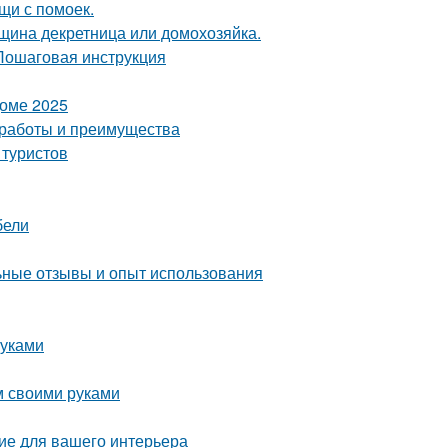
щи с помоек.
нщина декретница или домохозяйка.
 Пошаговая инструкция
доме 2025
 работы и преимущества
 туристов
бели
ные отзывы и опыт использования
руками
м своими руками
ие для вашего интерьера