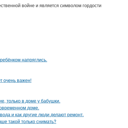
ественной войне и является символом гордости
 ребёнком напряглись.
т очень важен!
е, только в доме у бабушки.
 современном доме.
 вода и как другие люди делают ремонт.
чше такой только снимать?