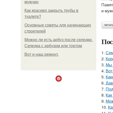
мужчин
Памят
и муж
Как красиво закрыть трубы в
туалете?
Основные советы для начинающих
читат
строителей
Пос
Можно ли есть арбуз после селедки.
Селедка с арбузом или тортом
1.
Сем
Boт и наш ремoнт.
2.
Кор
3.
Мы 
4.
Вот
5.
Как
6.
Дав
7.
Под
8.
Как
9.
Мож
10.
Ка