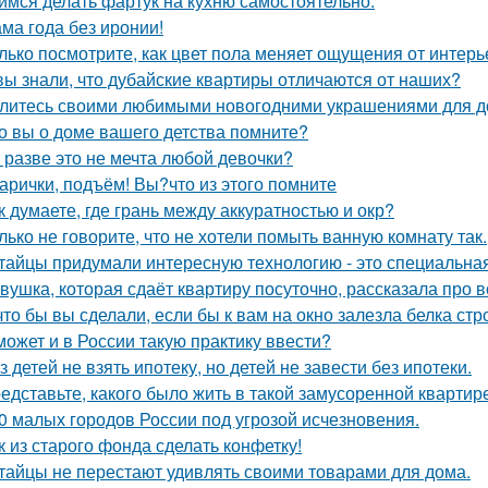
имся делать фартук на кухню самостоятельно.
ма года без иронии!
лько посмотрите, как цвет пола меняет ощущения от интерь
вы знали, что дубайские квартиры отличаются от наших?
литесь своими любимыми новогодними украшениями для д
о вы о доме вашего детства помните?
 разве это не мечта любой девочки?
арички, подъём! Вы?что из этого помните
к думаете, где грань между аккуратностью и окр?
лько не говорите, что не хотели помыть ванную комнату так.
тайцы придумали интересную технологию - это специальная
вушка, которая сдаёт квартиру посуточно, рассказала про в
что бы вы сделали, если бы к вам на окно залезла белка стр
может и в России такую практику ввести?
з детей не взять ипотеку, но детей не завести без ипотеки.
едставьте, какого было жить в такой замусоренной квартир
0 малых городов России под угрозой исчезновения.
к из старого фонда сделать конфетку!
тайцы не перестают удивлять своими товарами для дома.