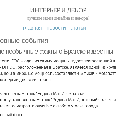
ИНТЕРЬЕР И ДЕКОР
лучшие идеи дизайна и декора!
главная
новости
статьи
овные события
ие необычные факты о Братске известны
атская ГЭС – один из самых мощных гидроэлектростанций в
кая ГЭС, расположенная в Братске, является одной из круп
и, но и в мире. Ее мощность составляет 4,5 тысячи мегават
роэнергии для всей страны.
икальный памятник "Родина-Мать" в Братске
тске установлен памятник "Родина-Мать", который является
ляет 35 метров, и онvisible с любого уголка города.
есный факт: