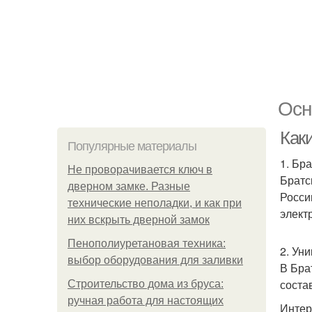
Осн
Как
Популярные материалы
1. Бр
Не проворачивается ключ в
Братс
дверном замке. Разные
Росси
технические неполадки, и как при
элект
них вскрыть дверной замок
Пенополиуретановая техника:
2. Ун
выбор оборудования для заливки
В Бра
состав
Строительство дома из бруса:
ручная работа для настоящих
Интер