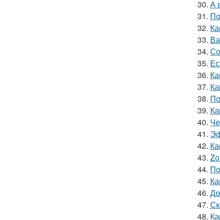
30.
А 
31.
По
32.
Ка
33.
Ва
34.
Со
35.
Ес
36.
Ка
37.
Ка
38.
По
39.
Ка
40.
Че
41.
Эф
42.
Ка
43.
Zo
44.
По
45.
Ка
46.
До
47.
Ск
48.
Ка