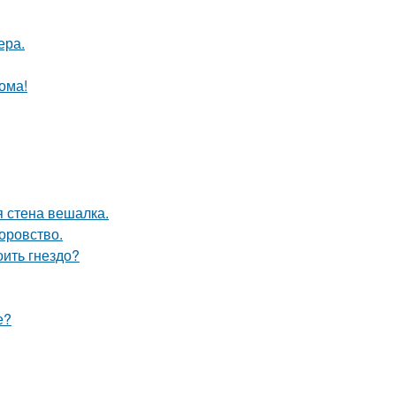
ера.
ома!
 стена вешалка.
оровство.
оить гнездо?
е?