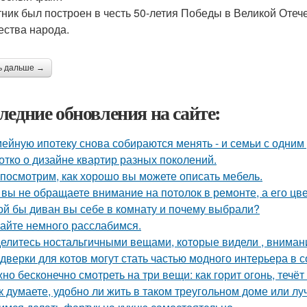
ник был построен в честь 50-летия Победы в Великой Отеч
ества народа.
ь дальше →
ледние обновления на сайте:
ейную ипотеку снова собираются менять - и семьи с одним
отко о дизайне квартир разных поколений.
посмотрим, как хорошо вы можете описать мебель.
 вы не обращаете внимание на потолок в ремонте, а его цве
ой бы диван вы себе в комнату и почему выбрали?
айте немного расслабимся.
елитесь ностальгичными вещами, которые видели , внимани
 дверки для котов могут стать частью модного интерьера в
но бесконечно смотреть на три вещи: как горит огонь, течёт
к думаете, удобно ли жить в таком треугольном доме или лу