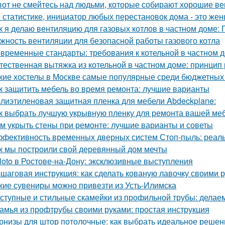
вот не смейтесь над людьми, которые собирают хорошие ве
 статистике, инициатор любых перестановок дома - это же
к я делаю вентиляцию для газовых котлов в частном доме:
жность вентиляции для безопасной работы газового котла
временные стандарты: требования к котельной в частном 
тественная вытяжка из котельной в частном доме: принцип
кие хостелы в Москве самые популярные среди бюджетных
к защитить мебель во время ремонта: лучшие варианты
лиэтиленовая защитная пленка для мебели Abdeckplane:
к выбрать лучшую укрывную пленку для ремонта вашей ме
м укрыть стены при ремонте: лучшие варианты и советы
фективность временных дверных систем Стоп-пыль: реаль
к мы построили свой деревянный дом мечты
loto в Ростове-на-Дону: эксклюзивные выступления
шаговая инструкция: как сделать кованую лавочку своими 
кие сувениры можно привезти из Усть-Илимска
ступные и стильные скамейки из профильной трубы: делае
амья из профтрубы своими руками: простая инструкция
рнизы для штор потолочные: как выбрать идеальное решен