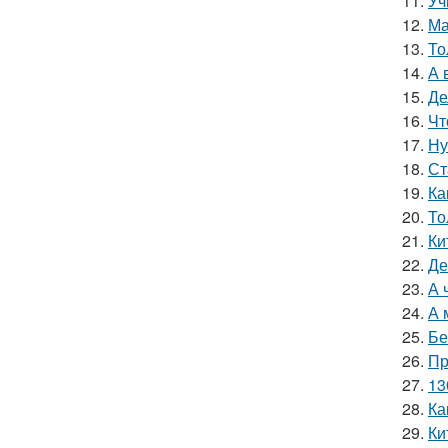
11.
Уч
12.
Ма
13.
То
14.
А 
15.
Де
16.
Чт
17.
Ну
18.
Ст
19.
Ка
20.
То
21.
Ки
22.
Де
23.
А 
24.
А 
25.
Бе
26.
Пр
27.
13
28.
Ка
29.
Ки