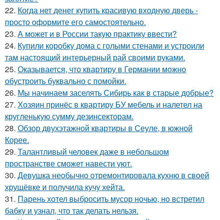
22.
Когда нет денег купить красивую входную дверь -
просто оформите его самостоятельно.
23.
А может и в России такую практику ввести?
24.
Купили коробку дома с голыми стенами и устроили
там настоящий интерьерный рай своими руками.
25.
Оказывается, что квартиру в Германии можно
обустроить буквально с помойки.
26.
Мы начинаем заселять Сибирь как в старые добрые?
27.
Хозяин принёс в квартиру БУ мебель и налетел на
кругленькую сумму дезинсекторам.
28.
Обзор двухэтажной квартиры в Сеуле, в южной
Корее.
29.
Талантливый человек даже в небольшом
пространстве сможет навести уют.
30.
Девушка необычно отремонтировала кухню в своей
хрущёвке и получила кучу хейта.
31.
Парень хотел выбросить мусор ночью, но встретил
бабку и узнал, что так делать нельзя.