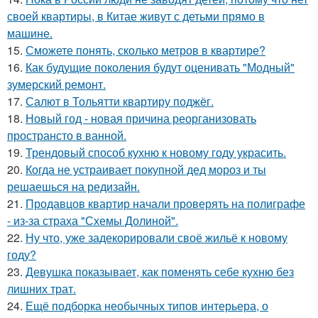
своей квартиры, в Китае живут с детьми прямо в
машине.
15.
Сможете понять, сколько метров в квартире?
16.
Как будущие поколения будут оценивать "Модный"
зумерский ремонт.
17.
Салют в Тольятти квартиру поджёг.
18.
Новый год - новая причина реорганизовать
пространсто в ванной.
19.
Трендовый способ кухню к новому году украсить.
20.
Когда не устраивает покупной дед мороз и ты
решаешься на редизайн.
21.
Продавцов квартир начали проверять на полиграфе
- из-за страха "Схемы Долиной".
22.
Ну что, уже задекорировали своё жильё к новому
году?
23.
Девушка показывает, как поменять себе кухню без
лишних трат.
24.
Ещё подборка необычных типов интерьера, о