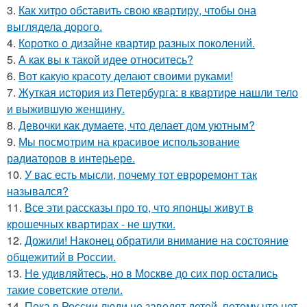
3.
Как хитро обставить свою квартиру, чтобы она
выглядела дорого.
4.
Коротко о дизайне квартир разных поколений.
5.
А как вы к такой идее относитесь?
6.
Вот какую красоту делают своими руками!
7.
Жуткая история из Петербурга: в квартире нашли тело
и выжившую женщину.
8.
Девочки как думаете, что делает дом уютным?
9.
Мы посмотрим на красивое использование
радиаторов в интерьере.
10.
У вас есть мысли, почему тот евроремонт так
назывался?
11.
Все эти рассказы про то, что японцы живут в
крошечных квартирах - не шутки.
12.
Дожили! Наконец обратили внимание на состояние
общежитий в России.
13.
Не удивляйтесь, но в Москве до сих пор остались
такие советские отели.
14.
Пока в России люди не заводят детей, потому что нет