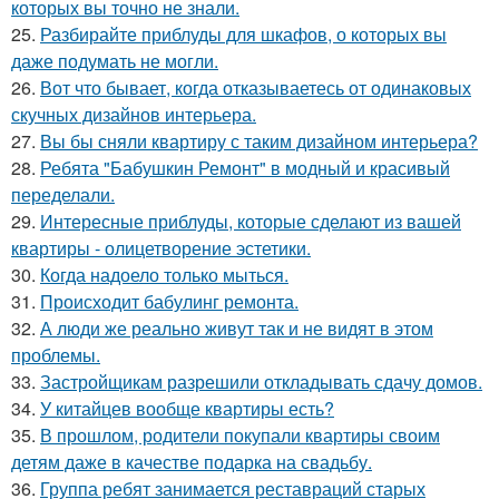
которых вы точно не знали.
25.
Разбирайте приблуды для шкафов, о которых вы
даже подумать не могли.
26.
Вот что бывает, когда отказываетесь от одинаковых
скучных дизайнов интерьера.
27.
Вы бы сняли квартиру с таким дизайном интерьера?
28.
Ребята "Бабушкин Ремонт" в модный и красивый
переделали.
29.
Интересные приблуды, которые сделают из вашей
квартиры - олицетворение эстетики.
30.
Когда надоело только мыться.
31.
Происходит бабулинг ремонта.
32.
А люди же реально живут так и не видят в этом
проблемы.
33.
Застройщикам разрешили откладывать сдачу домов.
34.
У китайцев вообще квартиры есть?
35.
В прошлом, родители покупали квартиры своим
детям даже в качестве подарка на свадьбу.
36.
Группа ребят занимается реставраций старых