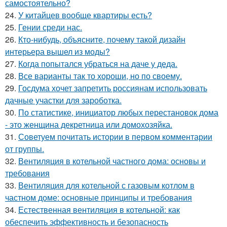
самостоятельно?
24.
У китайцев вообще квартиры есть?
25.
Гении среди нас.
26.
Кто-нибудь, объясните, почему такой дизайн
интерьера вышел из моды?
27.
Когда попытался убраться на даче у деда.
28.
Все варианты так то хороши, но по своему.
29.
Госдума хочет запретить россиянам использовать
дачные участки для зароботка.
30.
По статистике, инициатор любых перестановок дома
- это женщина декретница или домохозяйка.
31.
Советуем почитать истории в первом комментарии
от группы.
32.
Вентиляция в котельной частного дома: основы и
требования
33.
Вентиляция для котельной с газовым котлом в
частном доме: основные принципы и требования
34.
Естественная вентиляция в котельной: как
обеспечить эффективность и безопасность