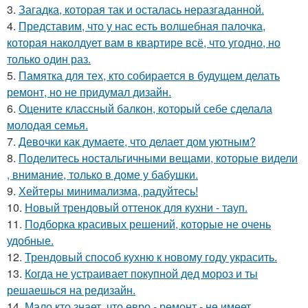
3.
Загадка, которая так и осталась неразгаданной.
4.
Представим, что у нас есть волшебная палочка,
которая наколдует вам в квартире всё, что угодно, но
только один раз.
5.
Памятка для тех, кто собирается в будущем делать
ремонт, но не придумал дизайн.
6.
Оцените классный балкон, который себе сделала
молодая семья.
7.
Девочки как думаете, что делает дом уютным?
8.
Поделитесь ностальгичными вещами, которые видели
, внимание, только в доме у бабушки.
9.
Хейтеры минимализма, радуйтесь!
10.
Новый трендовый оттенок для кухни - тауп.
11.
Подборка красивых решений, которые не очень
удобные.
12.
Трендовый способ кухню к новому году украсить.
13.
Когда не устраивает покупной дед мороз и ты
решаешься на редизайн.
14.
Мало кто знает, что евро - ремонт - не имеет