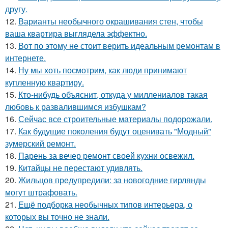
другу.
12.
Варианты необычного окрашивания стен, чтобы
ваша квартира выглядела эффектно.
13.
Вот по этому не стоит верить идеальным ремонтам в
интернете.
14.
Ну мы хоть посмотрим, как люди принимают
купленную квартиру.
15.
Кто-нибудь объяснит, откуда у миллениалов такая
любовь к развалившимся избушкам?
16.
Сейчас все строительные материалы подорожали.
17.
Как будущие поколения будут оценивать "Модный"
зумерский ремонт.
18.
Парень за вечер ремонт своей кухни освежил.
19.
Китайцы не перестают удивлять.
20.
Жильцов предупредили: за новогодние гирлянды
могут штрафовать.
21.
Ещё подборка необычных типов интерьера, о
которых вы точно не знали.