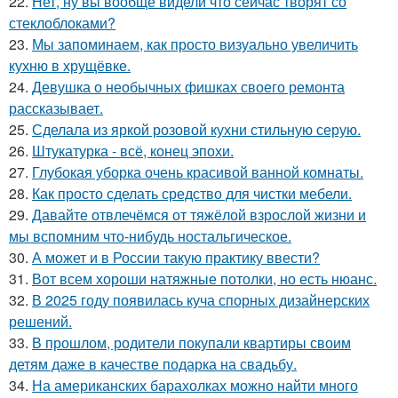
22.
Нет, ну вы вообще видели что сейчас творят со
стеклоблоками?
23.
Мы запоминаем, как просто визуально увеличить
кухню в хрущёвке.
24.
Девушка о необычных фишках своего ремонта
рассказывает.
25.
Сделала из яркой розовой кухни стильную серую.
26.
Штукатурка - всё, конец эпохи.
27.
Глубокая уборка очень красивой ванной комнаты.
28.
Как просто сделать средство для чистки мебели.
29.
Давайте отвлечёмся от тяжёлой взрослой жизни и
мы вспомним что-нибудь ностальгическое.
30.
А может и в России такую практику ввести?
31.
Вот всем хороши натяжные потолки, но есть нюанс.
32.
В 2025 году появилась куча спорных дизайнерских
решений.
33.
В прошлом, родители покупали квартиры своим
детям даже в качестве подарка на свадьбу.
34.
На американских барахолках можно найти много