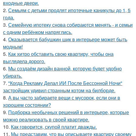
входные двери.
2.
Семьям с детьми продлят ипотечные каникулы до 1, 5
года.
3.
Семейную ипотеку снова собираются менять - и семьи
с одним ребёнком напряглись.
4.
Оказывается бабушкин шик в интерьере может быть
модным!
5.
Как хитро обставить свою квартиру, чтобы она
выглядела дорого.
6.
Мы создаём дизайн ванной, которую будет удобно
убирать.
7.
"Когда Рекламу Делал ИИ После Бессонной Ночи"
застройщик удивил странным котом на билборде.
8.
А вы часто забираете вещи с мусорок, если они в
хорошем состоянии?
9.
Подборка необычных решений в интерьере, которые
можно реализовать в своей квартире.
10.
Как говорится, скупой платит дважды.
11.
Мы представим, что вы описываете квартиру своему