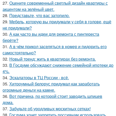
27.
Оцените современный светлый дизайн квартиры с
акцентом на зелёный цвет.
28.
Представьте, что вас затопило.
29.
Мебель, которую вы придумали у себя в голове, ещё
не придумали?
30.
А как часто вы идеи для ремонта с пинтереста
берёте?
31.
А в чём прикол заселяться в номер и пидорить его
самостоятельно?
32.
Новый тренд: жить в квартирах без ремонта.
33.
В Госдуме обсуждают снижение семейной ипотеки до
4%.
34.
Эскалаторы в ТЦ России - всё.
35.
Хитроумный белорус придумал как заработать
огромные деньги на камне.
36.
Вот причина, по которой стоит заводить шпицев
дома.
37.
Забудьте об уродливых москитных сетках!
38.
Госдума хочет запретить россиянам использовать