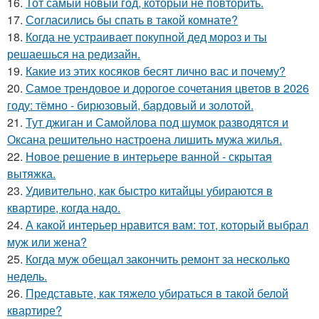
16.
Тот самый новый год, который не повторить.
17.
Согласились бы спать в такой комнате?
18.
Когда не устраивает покупной дед мороз и ты
решаешься на редизайн.
19.
Какие из этих косяков бесят лично вас и почему?
20.
Самое трендовое и дорогое сочетания цветов в 2026
году: тёмно - бирюзовый, бардовый и золотой.
21.
Тут джиган и Самойлова под шумок разводятся и
Оксана решительно настроена лишить мужа жилья.
22.
Новое решение в интерьере ванной - скрытая
вытяжка.
23.
Удивительно, как быстро китайцы убираются в
квартире, когда надо.
24.
А какой интерьер нравится вам: тот, который выбрал
муж или жена?
25.
Когда муж обещал закончить ремонт за несколько
недель.
26.
Представьте, как тяжело убираться в такой белой
квартире?