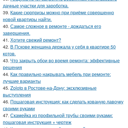
дачные участки для зароботка.
39.
Какие сюрпризы можно при приёме совершенно
новой квартиры найти.
40.
Самое сложное в ремонте - дождаться его
завершения.
41.
Хотите свежий ремонт?
42.
В Пскове женщина держала у себя в квартире 50
котов.
43.
Что закрыть обои во время ремонта: эффективные
решения
44.
Как правильно накрывать мебель при ремонте:
лучшие варианты
45.
Zoloto в Ростове-на-Дону: эксклюзивные
выступления
46.
Пошаговая инструкция: как сделать кованую лавочку
своими руками
47.
Скамейка из профильной трубы своими руками:
пошаговая инструкция + чертеж