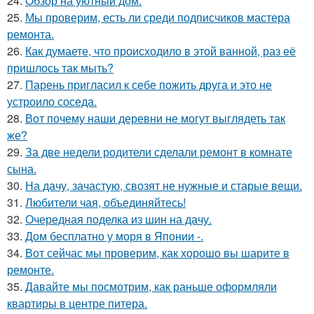
24.
Обзор на уютный дом.
25.
Мы проверим, есть ли среди подписчиков мастера
ремонта.
26.
Как думаете, что происходило в этой ванной, раз её
пришлось так мыть?
27.
Парень пригласил к себе пожить друга и это не
устроило соседа.
28.
Вот почему наши деревни не могут выглядеть так
же?
29.
За две недели родители сделали ремонт в комнате
сына.
30.
На дачу, зачастую, свозят не нужные и старые вещи.
31.
Любители чая, объединяйтесь!
32.
Очередная поделка из шин на дачу.
33.
Дом бесплатно у моря в Японии -.
34.
Вот сейчас мы проверим, как хорошо вы шарите в
ремонте.
35.
Давайте мы посмотрим, как раньше оформляли
квартиры в центре питера.