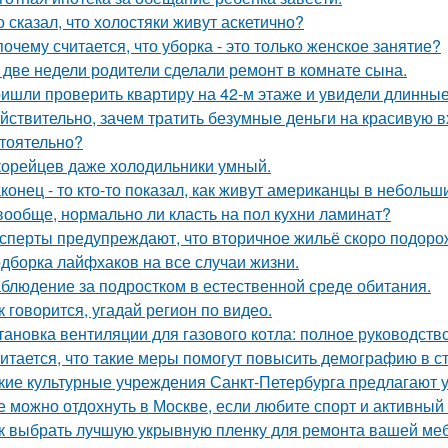
о сказал, что холостяки живут аскетично?
почему считается, что уборка - это только женское занятие?
 две недели родители сделали ремонт в комнате сына.
ишли проверить квартиру на 42-м этаже и увидели длинны
йствительно, зачем тратить безумные деньги на красивую в
тоятельно?
корейцев даже холодильники умный.
конец - то кто-то показал, как живут американцы в небольш
вообще, нормально ли класть на пол кухни ламинат?
сперты предупреждают, что вторичное жильё скоро подорож
дборка лайфхаков на все случаи жизни.
блюдение за подростком в естественной среде обитания.
к говорится, угадай регион по видео.
тановка вентиляции для газового котла: полное руководств
итается, что такие меры помогут повысить демографию в с
кие культурные учреждения Санкт-Петербурга предлагают 
е можно отдохнуть в Москве, если любите спорт и активный
к выбрать лучшую укрывную пленку для ремонта вашей ме