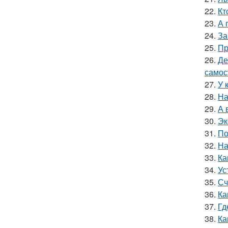
22.
Кт
23.
А 
24.
За
25.
Пр
26.
Де
самос
27.
У 
28.
На
29.
А 
30.
Эк
31.
По
32.
На
33.
Ка
34.
Ус
35.
Сч
36.
Ка
37.
Гд
38.
Ка