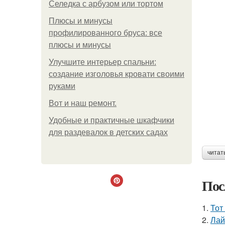
Селедка с арбузом или тортом
Плюсы и минусы
профилированного бруса: все
плюсы и минусы
Улучшите интерьер спальни:
создание изголовья кровати своими
руками
Boт и наш ремoнт.
Удобные и практичные шкафчики
для раздевалок в детских садах
читат
Пос
1.
Тот
2.
Лай