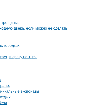
е трещины.
ходную дверь, если можно её сделать
их городках.
ает, и сразу на 10%.
о
тране.
уникальные экспонаты
 отдых
бели