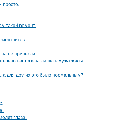
и просто.
ам такой ремонт.
ремонтников.
она не принесла.
ительно настроена лишить мужа жилья.
а, а для других это было нормальным?
х.
а.
золит глаза.