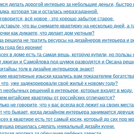
мся делать дорогой интерьер за небольшие деньги, быстро 
адка, которая так и осталась неразгаданной.
 говорится, всё новое - это хорошо забытое старое.
дставьте, что вы снимаете квартирку на несколько дней, а т
очки как думаете, что делает дом уютным?
да решила не тратить ресурсы на дизайнеров интерьера и 
а года без иронии!
всех в доме есть та самая вещь, которую купили, но пользы 
т джиган и Самойлова под шумок разводятся и Оксана реш
китайцы толк в дизайне интерьеров знают!
кие квартирные изыски казались вам показателем богатств
 что, уже задекорировали своё жильё к новому году?
п необычных решений в интерьере, которые входят в моду.
чем китайские квартиры от российских отличаются?
лько не говорите, что у вас всегда всё лежит на своих места
т что бывает, когда дизайном интерьера занимается девушк
всех в квартире есть тот самый косяк, который до сих пор мо
вушка решилась сделать уникальный дизайн кухни.
готная ипотека за обещание ребёнка завести.