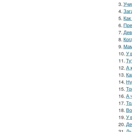
3.
Учи
4.
Заг
5.
Как
6.
Пре
7.
Дев
8.
Ког
9.
Мам
10.
У 
11.
Ту
12.
А 
13.
Ка
14.
Ну
15.
То
16.
А 
17.
То
18.
Во
19.
У 
20.
Де
21.
Ль