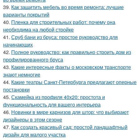
39.
Как защитить мебель во время ремонта: лучшие
варианты покрытий
40.
Пленка для строительных работ: почему она
необходима на любой стройке
41.
Сруб бани из бруса: простое руководство для
начинающих
42.
Полное руководство: как правильно строить дом из
профилированного бруса
43.
Какие интересные факты о московском транспорте
знают немногие
44.
Какие театры Санкт-Петербурга предлагают оперные
постановки
45.
Скамейка из профиля 40х20: простота и
функциональность для вашего интерьера
46.
Новинки в мире карнизов для штор: что выбирают
дизайнеры в этом сезоне
47.
Как создать красивый сад: простой ландшафтный
дизайн для малого участка