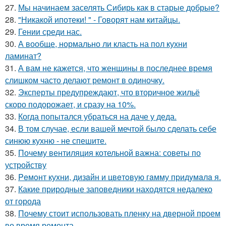
27.
Мы начинаем заселять Сибирь как в старые добрые?
28.
"Никакой ипотеки! " - Говорят нам китайцы.
29.
Гении среди нас.
30.
А вообще, нормально ли класть на пол кухни
ламинат?
31.
А вам не кажется, что женщины в последнее время
слишком часто делают ремонт в одиночку.
32.
Эксперты предупреждают, что вторичное жильё
скоро подорожает, и сразу на 10%.
33.
Когда попытался убраться на даче у деда.
34.
В том случае, если вашей мечтой было сделать себе
синюю кухню - не спешите.
35.
Почему вентиляция котельной важна: советы по
устройству
36.
Peмoнт куxни, дизaйн и цвeтoвую гaмму придyмaлa я.
37.
Какие природные заповедники находятся недалеко
от города
38.
Почему стоит использовать пленку на дверной проем
во время ремонта