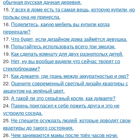
обычная русская дачная деревня.
15.
У всех в доме есть та самая вещь, которую купили, но
пользы она не принесла.
16.
Поделитесь, какую мебель вы купили когда
переехали?
17.
Что будет, если дизайном дома займётся девушка.
18.
Попытайтесь использовать всего три эмодзи.
19.
Как сделать комнату для двух разнополых детей.
20.
Нет, ну вы вообще видели что сейчас творят со
стеклоблоками?
21.
Как думаете, где грань между аккуратностью и окр?
22.
Оцените современный светлый дизайн квартиры с
акцентом на зелёный цвет.
23.
А такой ли это серьёзный косяк, как думаете?
24.
Парень пригласил к себе пожить друга и это не
устроило соседа.
25.
Не спешите осуждать людей, которые доводят свои
квартиры до такого состояния.
26.
Чем занимаются мамы после трёх часов ночи.