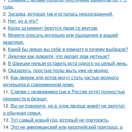
года.
2.
Загадка, которая так и осталась неразгаданной.
3.
Нет, ну а что?
4.
Когда за ремонт берутся люди со вкусом.
5.
Можете описать интерьер или ощущения в вашей
квартире.
6.
Какой бы диван вы себе в комнату и почему выбрали?
7.
Девочки как думаете, что делает дом уютным?
8.
В Швеции нельзя оставить кота одного на целый день.
9.
Оказалось, простые полы мыть уже не модно.
10.
Как дверки для котов могут стать частью модного
интерьера в современном доме.
11.
Сделки с недвижимостью в России хотят полностью
перевести в безнал.
12.
Вы не поверите, но в этом дворце живёт не депутат,
а обычная семья.
13.
Тот самый новый год, который не повторить.
14.
Это не американский или европейский пригород, а