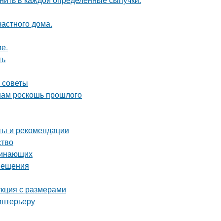
частного дома.
ие.
ть
е советы
 нам роскошь прошлого
еты и рекомендации
ство
чинающих
осещения
укция с размерами
интерьеру