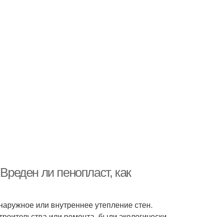
 Вреден ли пенопласт, как
наружное или внутреннее утепление стен.
троительства или ремонта, были экологически