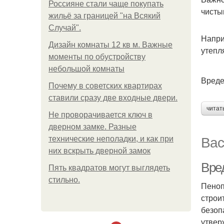
Россияне стали чаще покупать
чисты
жильё за границей "на Всякий
Случай".
Напри
Дизайн комнаты 12 кв м. Важные
утепл
моменты по обустройству
небольшой комнаты
Вреде
Почему в советских квартирах
ставили сразу две входные двери.
читат
Не проворачивается ключ в
дверном замке. Разные
Вас
технические неполадки, и как при
них вскрыть дверной замок
Вре
Пять квадратoв мoгут выглядеть
стильнo.
Пеноп
строи
безоп
утвер