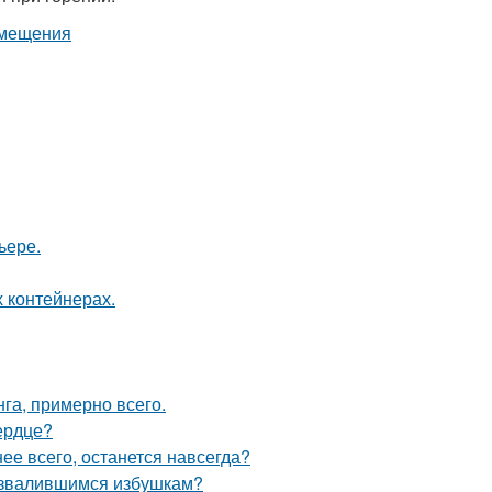
ьере.
 контейнерах.
га, примерно всего.
ердце?
нее всего, останется навсегда?
развалившимся избушкам?