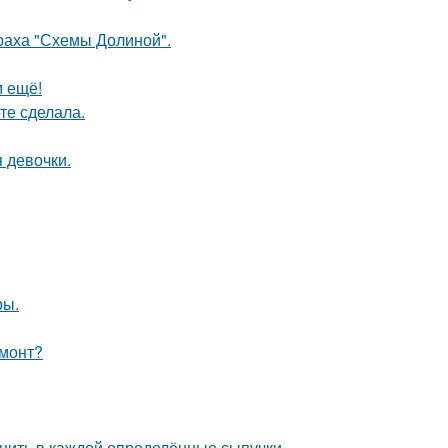
траха "Схемы Долиной".
м ещё!
те сделала.
 девочки.
ры.
емонт?
анить в каждой определённые сыпучки.