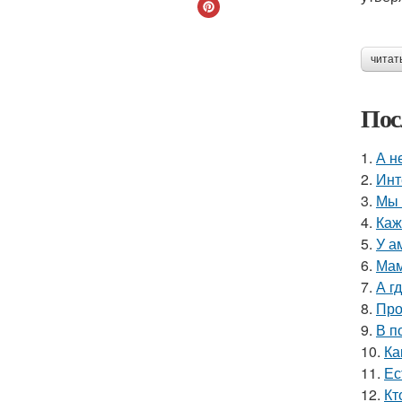
читат
Пос
1.
А н
2.
Инт
3.
Мы 
4.
Каж
5.
У а
6.
Мам
7.
А г
8.
Про
9.
В п
10.
Ка
11.
Ес
12.
Кт