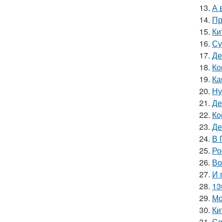
13.
А 
14.
Пр
15.
Ки
16.
Су
17.
Де
18.
Ко
19.
Ка
20.
Ну
21.
Де
22.
Ко
23.
Де
24.
В 
25.
Ро
26.
Во
27.
И 
28.
13
29.
Мо
30.
Ки
31.
Се