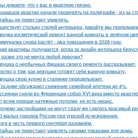
вы думаете, что у вас в квартире грязно.
одавцов квартир начали проверять на полиграфе - из-за с
тайцы не перестают удивлять.
ществует столько стилей интерьера, давайте мы придумае
вочка косметический ремонт ванной комнаты в зелёном цве
ммуналка снова растёт - два повышения в 2026 году.
кие квартиры получаются, когда за дизайн интерьера беруся
 разве это не мечта любой девочки?
вушка о необычных фишках своего ремонта рассказывает.
ротко о том, как девушки готовят себе ванную комнату.
вушка свою кухню в сталинке переделывает.
Госдуме обсуждают снижение семейной ипотеки до 4%.
ссиянки сняли во Флоренции собор XVI века вместо кварти
т всем хороши натяжные потолки, но есть нюанс.
почему застройщики не могут сразу же сделать красивый р
0 малых городов России под угрозой исчезновения.
зги в честь первого сентября разомнём.
тайцы не перестают удивлять своими товарами для дома.
йчас стало модно развести на кухне кучу контейнеров и хр