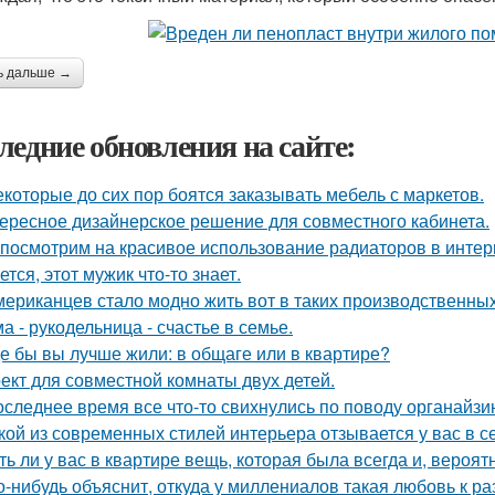
ь дальше →
ледние обновления на сайте:
екоторые до сих пор боятся заказывать мебель с маркетов.
ересное дизайнерское решение для совместного кабинета.
посмотрим на красивое использование радиаторов в интер
ется, этот мужик что-то знает.
мериканцев стало модно жить вот в таких производственных
а - рукодельница - счастье в семье.
де бы вы лучше жили: в общаге или в квартире?
ект для совместной комнаты двух детей.
оследнее время все что-то свихнулись по поводу органайзин
кой из современных стилей интерьера отзывается у вас в с
ть ли у вас в квартире вещь, которая была всегда и, вероят
о-нибудь объяснит, откуда у миллениалов такая любовь к 