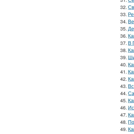
32.
Св
33.
Ре
34.
Ве
35.
Де
36.
Ка
37.
В 
38.
Ка
39.
Ши
40.
Ка
41.
Ка
42.
Ка
43.
Вс
44.
Са
45.
Ка
46.
Ис
47.
Ка
48.
По
49.
Ка