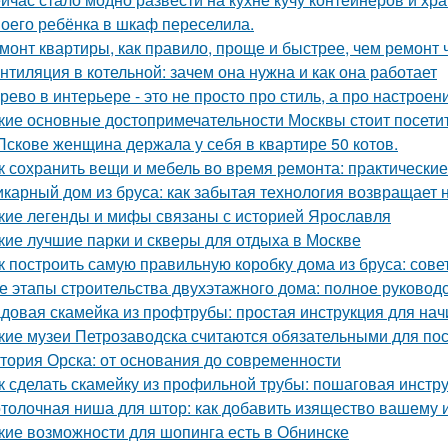
оего ребёнка в шкаф переселила.
монт квартиры, как правило, проще и быстрее, чем ремонт 
нтиляция в котельной: зачем она нужна и как она работает
рево в интерьере - это не просто про стиль, а про настроен
кие основные достопримечательности Москвы стоит посети
Пскове женщина держала у себя в квартире 50 котов.
к сохранить вещи и мебель во время ремонта: практически
карный дом из бруса: как забытая технология возвращает
кие легенды и мифы связаны с историей Ярославля
кие лучшие парки и скверы для отдыха в Москве
к построить самую правильную коробку дома из бруса: сов
е этапы строительства двухэтажного дома: полное руковод
довая скамейка из профтрубы: простая инструкция для на
кие музеи Петрозаводска считаются обязательными для п
тория Орска: от основания до современности
к сделать скамейку из профильной трубы: пошаговая инстр
толочная ниша для штор: как добавить изящество вашему 
кие возможности для шопинга есть в Обнинске