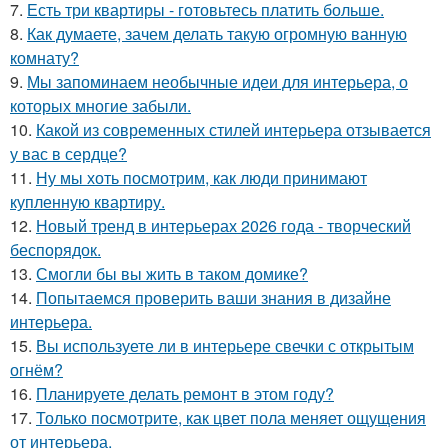
7.
Есть три квартиры - готовьтесь платить больше.
8.
Как думаете, зачем делать такую огромную ванную
комнату?
9.
Мы запоминаем необычные идеи для интерьера, о
которых многие забыли.
10.
Какой из современных стилей интерьера отзывается
у вас в сердце?
11.
Ну мы хоть посмотрим, как люди принимают
купленную квартиру.
12.
Новый тренд в интерьерах 2026 года - творческий
беспорядок.
13.
Смогли бы вы жить в таком домике?
14.
Попытаемся проверить ваши знания в дизайне
интерьера.
15.
Вы используете ли в интерьере свечки с открытым
огнём?
16.
Планируете делать ремонт в этом году?
17.
Только посмотрите, как цвет пола меняет ощущения
от интерьера.