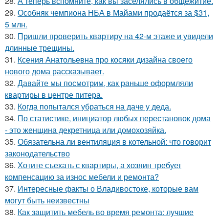
28.
А теперь вспомните, как вы заселялись в общежитие.
29.
Особняк чемпиона НБА в Майами продаётся за $31,
5 млн.
30.
Пришли проверить квартиру на 42-м этаже и увидели
длинные трещины.
31.
Ксения Анатольевна про косяки дизайна своего
нового дома рассказывает.
32.
Давайте мы посмотрим, как раньше оформляли
квартиры в центре питера.
33.
Когда попытался убраться на даче у деда.
34.
По статистике, инициатор любых перестановок дома
- это женщина декретница или домохозяйка.
35.
Обязательна ли вентиляция в котельной: что говорит
законодательство
36.
Хотите съехать с квартиры, а хозяин требует
компенсацию за износ мебели и ремонта?
37.
Интересные факты о Владивостоке, которые вам
могут быть неизвестны
38.
Как защитить мебель во время ремонта: лучшие