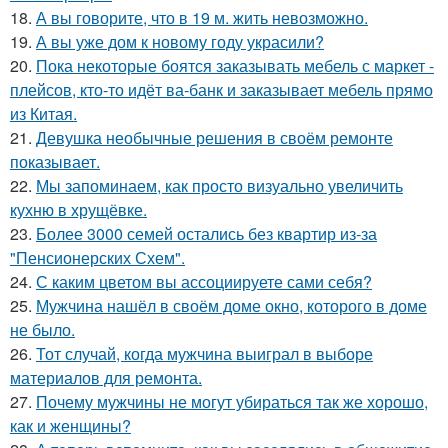
18.
А вы говорите, что в 19 м. жить невозможно.
19.
А вы уже дом к новому году украсили?
20.
Пока некоторые боятся заказывать мебель с маркет -
плейсов, кто-то идёт ва-банк и заказывает мебель прямо
из Китая.
21.
Девушка необычные решения в своём ремонте
показывает.
22.
Мы запоминаем, как просто визуально увеличить
кухню в хрущёвке.
23.
Более 3000 семей остались без квартир из-за
"Пенсионерских Схем".
24.
С каким цветом вы ассоциируете сами себя?
25.
Мужчина нашёл в своём доме окно, которого в доме
не было.
26.
Тот случай, когда мужчина выиграл в выборе
материалов для ремонта.
27.
Почему мужчины не могут убираться так же хорошо,
как и женщины?