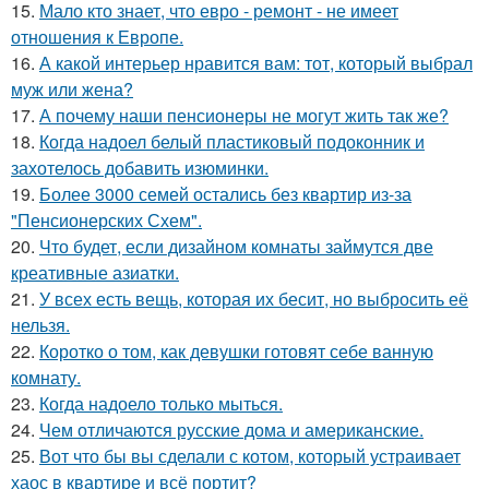
15.
Мало кто знает, что евро - ремонт - не имеет
отношения к Европе.
16.
А какой интерьер нравится вам: тот, который выбрал
муж или жена?
17.
А почему наши пенсионеры не могут жить так же?
18.
Когда надоел белый пластиковый подоконник и
захотелось добавить изюминки.
19.
Более 3000 семей остались без квартир из-за
"Пенсионерских Схем".
20.
Что будет, если дизайном комнаты займутся две
креативные азиатки.
21.
У всех есть вещь, которая их бесит, но выбросить её
нельзя.
22.
Коротко о том, как девушки готовят себе ванную
комнату.
23.
Когда надоело только мыться.
24.
Чем отличаются русские дома и американские.
25.
Вот что бы вы сделали с котом, который устраивает
хаос в квартире и всё портит?