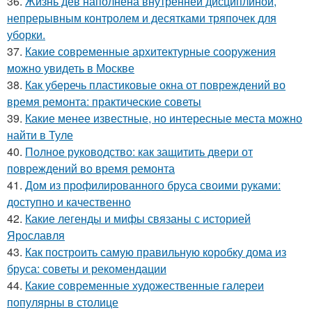
36.
Жизнь дев наполнена внутренней дисциплиной,
непрерывным контролем и десятками тряпочек для
уборки.
37.
Какие современные архитектурные сооружения
можно увидеть в Москве
38.
Как уберечь пластиковые окна от повреждений во
время ремонта: практические советы
39.
Какие менее известные, но интересные места можно
найти в Туле
40.
Полное руководство: как защитить двери от
повреждений во время ремонта
41.
Дом из профилированного бруса своими руками:
доступно и качественно
42.
Какие легенды и мифы связаны с историей
Ярославля
43.
Как построить самую правильную коробку дома из
бруса: советы и рекомендации
44.
Какие современные художественные галереи
популярны в столице