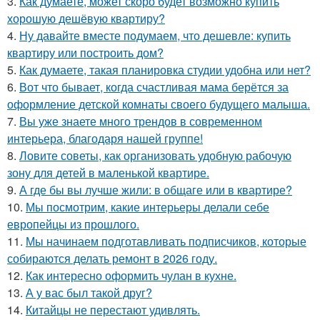
3.
Как думаете, может скоро будет возможно купить
хорошую дешёвую квартиру?
4.
Ну давайте вместе подумаем, что дешевле: купить
квартиру или построить дом?
5.
Как думаете, такая планировка студии удобна или нет?
6.
Вот что бывает, когда счастливая мама берётся за
оформление детской комнаты своего будущего малыша.
7.
Вы уже знаете много трендов в современном
интерьера, благодаря нашей группе!
8.
Ловите советы, как организовать удобную рабочую
зону для детей в маленькой квартире.
9.
А где бы вы лучше жили: в общаге или в квартире?
10.
Мы посмотрим, какие интерьеры делали себе
европейцы из прошлого.
11.
Мы начинаем подготавливать подписчиков, которые
собираются делать ремонт в 2026 году.
12.
Как интересно оформить чулан в кухне.
13.
А у вас был такой друг?
14.
Китайцы не перестают удивлять.