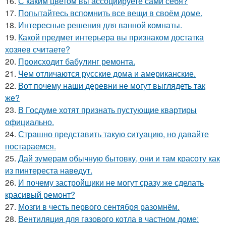
16.
С каким цветом вы ассоциируете сами себя?
17.
Попытайтесь вспомнить все вещи в своём доме.
18.
Интересные решения для ванной комнаты.
19.
Какой предмет интерьера вы признаком достатка
хозяев считаете?
20.
Происходит бабулинг ремонта.
21.
Чем отличаются русские дома и американские.
22.
Вот почему наши деревни не могут выглядеть так
же?
23.
В Госдуме хотят признать пустующие квартиры
официально.
24.
Страшно представить такую ситуацию, но давайте
постараемся.
25.
Дай зумерам обычную бытовку, они и там красоту как
из пинтереста наведут.
26.
И почему застройщики не могут сразу же сделать
красивый ремонт?
27.
Мозги в честь первого сентября разомнём.
28.
Вентиляция для газового котла в частном доме: