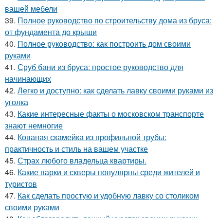
вашей мебели
39.
Полное руководство по строительству дома из бруса:
от фундамента до крыши
40.
Полное руководство: как построить дом своими
руками
41.
Сруб бани из бруса: простое руководство для
начинающих
42.
Легко и доступно: как сделать лавку своими руками из
уголка
43.
Какие интересные факты о московском транспорте
знают немногие
44.
Кованая скамейка из профильной трубы:
практичность и стиль на вашем участке
45.
Страх любого владельца квартиры.
46.
Какие парки и скверы популярны среди жителей и
туристов
47.
Как сделать простую и удобную лавку со столиком
своими руками