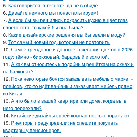
5.
Как говорится, в тесноте, да не в обиде.
6.
Давайте немного мы понастальгируем!
7.
А если бы вы решились покрасить кухню в цвет глаз
своего кота, то какой бы она была?
8.
Какие дизайнерские решения вы бы ввели в моду?
9.
Тот самый новый год, который не повторить.
10.
Самое трендовое и дорогое сочетания цветов в 2026
году: тёмно - бирюзовый, бардовый и золотой.
11.
А как вы относитесь к подобным решёткам на окнах и
на балконах?
12.
Пока некоторые боятся заказывать мебель с маркет -
плейсов, кто-то идёт ва-банк и заказывает мебель прямо
из Китая.
13.
А что было в вашей квартире или доме, когда вы в
него переехали?
14.
Китайские дизайны своей компактностью поражают.
15.
Риелторы предупредили: не спешите покупать
квартиры у пенсионеров.