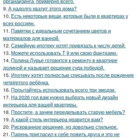
органайзинга, примерно всего.
9.
А надолго хватит этого дома?
10.
Есть некоторые вещи, которые были в квартирах у
всех россиян.
11.
Памятки с идеальным сочетанием цветов и
материалов для ванной.
12.
Семейную ипотеку хотят привязать к числу детей.
13.
Можете использовать Т 9 или свою фантазию.
14.
Полина Лурье готовится к ремонту в квартире
долиной и называет решение суда победой.
15.
Ипотеку хотят полностью списывать после рождения
четвёртого ребёнка.
16.
Попытайтесь использовать всего три эмодзи.
17.
На 2026 год вам нужно выбрать новый дизайн
интерьера для вашей квартиры.
18.
Простите, а зачем переделывать старую мебель?
19.
А какой стиль интерьера нравится вам?
20.
Рискованное решение, но довольно стильное.
21.
Парень пригласил к себе пожить друга и это не