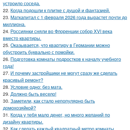
устроило соседа.
22.
Когда подошли к плитке с душой и фантазией.
23.
Маткапитал с 1 февраля 2026 года вырастет почти до
миллиона.
24.
Россиянки сняли во Флоренции собор XVI века
вместо квартиры.
25.
Оказывается, что квартиру в Германии можно
обустроить буквально с помойки.
26.
Подготовка комнаты подростков к началу учебного
года!
27.
И почему застройщики не могут сразу же сделать
красивый ремонт?
28.
Условие одно: без мата.
29.
Должно быть весело!
30.
Заметили, как стало непопулярно быть
домохозяйкой?
31.
Когда у тебя мало денег, но много желаний по
дизайну квартиры.
32.
Как сделать каждый квадратный метро комнаты