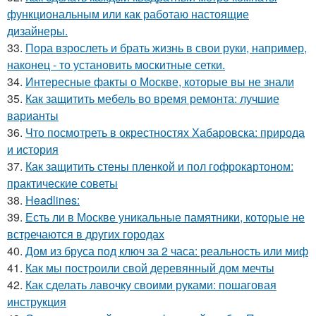
функциональным или как работаю настоящие
дизайнеры.
33.
Пора взрослеть и брать жизнь в свои руки, например,
наконец - то установить москитные сетки.
34.
Интересные факты о Москве, которые вы не знали
35.
Как защитить мебель во время ремонта: лучшие
варианты
36.
Что посмотреть в окрестностях Хабаровска: природа
и история
37.
Как защитить стены пленкой и пол гофрокартоном:
практические советы
38.
Headlines:
39.
Есть ли в Москве уникальные памятники, которые не
встречаются в других городах
40.
Дом из бруса под ключ за 2 часа: реальность или миф
41.
Как мы построили свой деревянный дом мечты
42.
Как сделать лавочку своими руками: пошаговая
инструкция