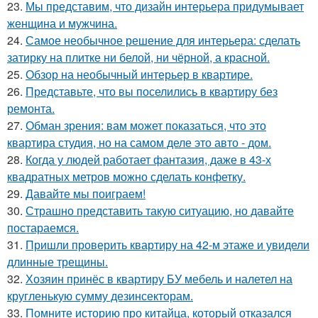
23.
Мы представим, что дизайн интерьера придумывает
женщина и мужчина.
24.
Самое необычное решение для интерьера: сделать
затирку на плитке ни белой, ни чёрной, а красной.
25.
Обзор на необычный интерьер в квартире.
26.
Представьте, что вы поселились в квартиру без
ремонта.
27.
Обман зрения: вам может показаться, что это
квартира студия, но на самом деле это авто - дом.
28.
Когда у людей работает фантазия, даже в 43-х
квадратных метров можно сделать конфетку.
29.
Давайте мы поиграем!
30.
Страшно представить такую ситуацию, но давайте
постараемся.
31.
Пришли проверить квартиру на 42-м этаже и увидели
длинные трещины.
32.
Хозяин принёс в квартиру БУ мебель и налетел на
кругленькую сумму дезинсекторам.
33.
Помните историю про китайца, который отказался