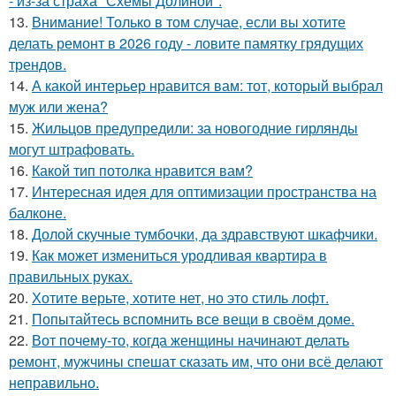
- из-за страха "Схемы Долиной".
13.
Внимание! Только в том случае, если вы хотите
делать ремонт в 2026 году - ловите памятку грядущих
трендов.
14.
А какой интерьер нравится вам: тот, который выбрал
муж или жена?
15.
Жильцов предупредили: за новогодние гирлянды
могут штрафовать.
16.
Какой тип потолка нравится вам?
17.
Интересная идея для оптимизации пространства на
балконе.
18.
Долой скучные тумбочки, да здравствуют шкафчики.
19.
Как может измениться уродливая квартира в
правильных руках.
20.
Хотите верьте, хотите нет, но это стиль лофт.
21.
Попытайтесь вспомнить все вещи в своём доме.
22.
Вот почему-то, когда женщины начинают делать
ремонт, мужчины спешат сказать им, что они всё делают
неправильно.