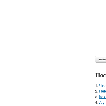
читат
Пос
1.
Что
2.
Пен
3.
Как
4.
А у