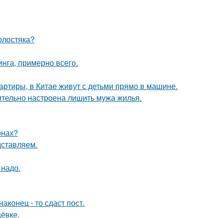
олостяка?
инга, примерно всего.
вартиры, в Китае живут с детьми прямо в машине.
ительно настроена лишить мужа жилья.
онах?
дставляем.
 надо.
конец - то сдаст пост.
ёвке.