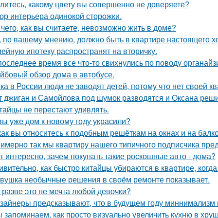
литесь, какому цвету вы совершенно не доверяете?
ор интерьера одинокой сторожки.
 чего, как вы считаете, невозможно жить в доме?
, по вашему мнению, должно быть в квартире настоящего х
ейную ипотеку распространят на вторичку.
последнее время все что-то свихнулись по поводу органайз
йбовый обзор дома в автобусе.
ка в России люди не заводят детей, потому что нет своей к
т джиган и Самойлова под шумок разводятся и Оксана реш
тайцы не перестают удивлять.
вы уже дом к новому году украсили?
как вы относитесь к подобным решёткам на окнах и на балк
имерно так мы квартиру нашего типичного подписчика пре
т интересно, зачем покупать такие роскошные авто - дома?
ивительно, как быстро китайцы убираются в квартире, когда
вушка необычные решения в своём ремонте показывает.
 разве это не мечта любой девочки?
зайнеры предсказывают, что в будущем году миннимализм на
 запоминаем, как просто визуально увеличить кухню в хрущ