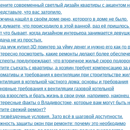
ените современный светлый дизайн квартиры с акцентом н
едставьте, что вас затопило.
жчина нашёл в своём доме окно, которого в доме не было.
к думаете, что происходило в этой ванной, раз её пришлось
т что бывает, когда дизайном интерьера занимается девушк
дача не из простых.
гда муж купил 3D принтер за уйму денег и нужно его как-то
тересно посмотреть, какие ремонты делают более обеспече
сперты предупреждают, что вторичное жильё скоро подорож
тите съехать с квартиры, а хозяин требует компенсацию за
рмативы и требования к вентиляции при строительстве жил
нтиляция в котельной частного дома: основы и требования
новные требования к вентиляции газовой котельной
ра взрослеть и брать жизнь в свои руки, например, наконец 
тересные факты о Владивостоке, которые вам могут быть 
тите свежий ремонт?
тизвёздочные условия. Зато всё в шаговой доступности.
жность защиты окон при ремонте: почему это необходимо