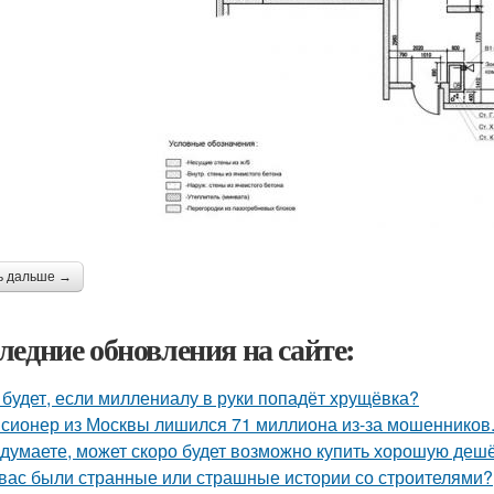
ь дальше →
ледние обновления на сайте:
 будет, если миллениалу в руки попадёт хрущёвка?
сионер из Москвы лишился 71 миллиона из-за мошенников
 думаете, может скоро будет возможно купить хорошую деш
 вас были странные или страшные истории со строителями?