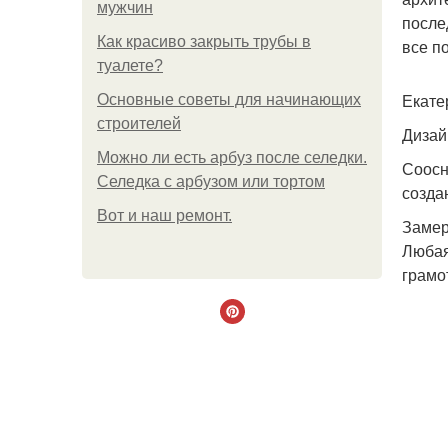
мужчин
после
Как красиво закрыть трубы в
все п
туалете?
Екате
Основные советы для начинающих
строителей
Дизай
Можно ли есть арбуз после селедки.
Соосн
Селедка с арбузом или тортом
созда
Boт и наш ремoнт.
Заме
Любая
грамо