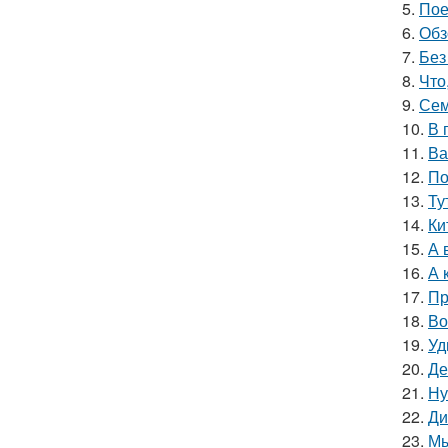
5.
Пое
6.
Обз
7.
Без
8.
Что
9.
Сем
10.
В 
11.
Ва
12.
По
13.
Ту
14.
Ки
15.
А 
16.
А 
17.
Пр
18.
Во
19.
Уд
20.
Де
21.
Ну
22.
Ди
23.
Мы