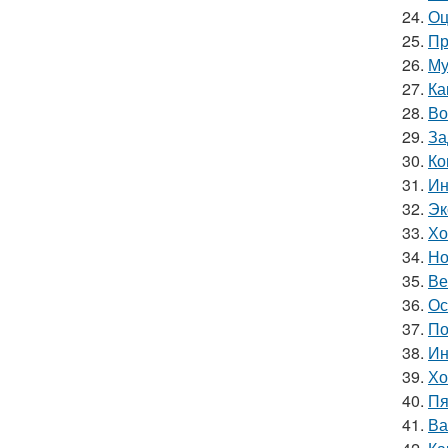
24.
Оц
25.
Пр
26.
Му
27.
Ка
28.
Во
29.
За
30.
Ко
31.
Ин
32.
Эк
33.
Хо
34.
Но
35.
Ве
36.
Ос
37.
По
38.
Ин
39.
Хо
40.
Пя
41.
Ва