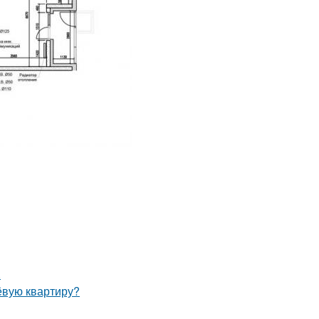
.
ёвую квартиру?