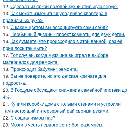
12.
Сделала из яркой розовой кухни стильную серую.
13.
Как может измениться уродливая квартира в
правильных руках.
14.
С каким цветом вы ассоциируете сами себя?
15.
Необычный дизайн - проект комнаты для двух детей.
16.
Как думаете, что происходило в этой ванной, раз её
пришлось так мыть?
17.
Тот случай, когда мужчина выиграл в выборе
материалов для ремонта.
18.
Происходит бабулинг ремонта.
19.
Вы не поверите, но это детская комната для
подростка.
20.
В Госдуме обсуждают снижение семейной ипотеки до
4%.
21.
Купили коробку дома с голыми стенами и устроили
там настоящий интерьерный рай своими руками.
22.
С социализмом нас?
23.
Мозги в честь первого сентября разомнём.