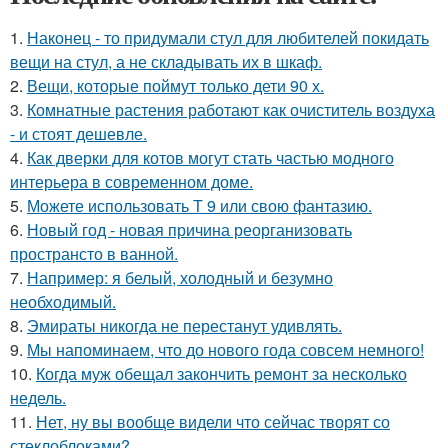
1.
Наконец - то придумали стул для любителей покидать
вещи на стул, а не складывать их в шкаф.
2.
Вещи, которые поймут только дети 90 х.
3.
Комнатные растения работают как очиститель воздуха
- и стоят дешевле.
4.
Как дверки для котов могут стать частью модного
интерьера в современном доме.
5.
Можете использовать Т 9 или свою фантазию.
6.
Новый год - новая причина реорганизовать
пространсто в ванной.
7.
Например: я белый, холодный и безумно
необходимый.
8.
Эмираты никогда не перестанут удивлять.
9.
Мы напоминаем, что до нового года совсем немного!
10.
Когда муж обещал закончить ремонт за несколько
недель.
11.
Нет, ну вы вообще видели что сейчас творят со
стеклоблоками?