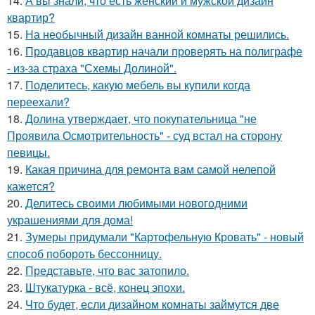
14.
А вы знали, что есть женский и мужской дизайн
квартир?
15.
На необычный дизайн ванной комнаты решились.
16.
Продавцов квартир начали проверять на полиграфе
- из-за страха "Схемы Долиной".
17.
Поделитесь, какую мебель вы купили когда
переехали?
18.
Долина утверждает, что покупательница "не
Проявила Осмотрительность" - суд встал на сторону
певицы.
19.
Какая причина для ремонта вам самой нелепой
кажется?
20.
Делитесь своими любимыми новогодними
украшениями для дома!
21.
Зумеры придумали "Картофельную Кровать" - новый
способ побороть бессонницу.
22.
Представьте, что вас затопило.
23.
Штукатурка - всё, конец эпохи.
24.
Что будет, если дизайном комнаты займутся две