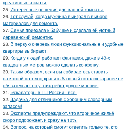
креативные азиатки.
25.
Интересные решения для ванной комнаты.
26.
Тот случай, когда мужчина выиграл в выборе
материалов для ремонта.
27.
Семья приехала к бабушке и сделала ей уютный
деревенский ремонтик.
28.
В первую очередь люди функциональные и удобные
квартиры выбирают.
29.
Когда у людей работает фантазия, даже в 43-х
квадратных метров можно сделать конфетку.
30.
Таким образом, если вы собираетесь ставить
натяжной потолок, красить базовый потолок заранее не
обязательно, но у этих ребят другое мнение.
31.
Эскалаторы в ТЦ России - всё.
32.
Задачка для отличников с хорошим словарным
запасом!
33.
Эксперты предупреждают, что вторичное жильё
скоро подорожает, и сразу на 10%.
34.
Вопрос, на который смогут ответить только те, кто