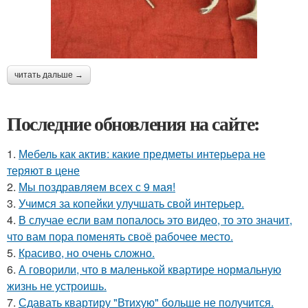
читать дальше →
Последние обновления на сайте:
1.
Мебель как актив: какие предметы интерьера не
теряют в цене
2.
Мы поздравляем всех с 9 мая!
3.
Учимся за копейки улучшать свой интерьер.
4.
В случае если вам попалось это видео, то это значит,
что вам пора поменять своё рабочее место.
5.
Красиво, но очень сложно.
6.
А говорили, что в маленькой квартире нормальную
жизнь не устроишь.
7.
Сдавать квартиру "Втихую" больше не получится.