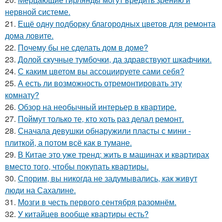
нервной системе.
21.
Ещё одну подборку благородных цветов для ремонта
дома ловите.
22.
Почему бы не сделать дом в доме?
23.
Долой скучные тумбочки, да здравствуют шкафчики.
24.
С каким цветом вы ассоциируете сами себя?
25.
А есть ли возможность отремонтировать эту
комнату?
26.
Обзор на необычный интерьер в квартире.
27.
Поймут только те, кто хоть раз делал ремонт.
28.
Сначала девушки обнаружили пласты с мини -
плиткой, а потом всё как в тумане.
29.
В Китае это уже тренд: жить в машинах и квартирах
вместо того, чтобы покупать квартиры.
30.
Спорим, вы никогда не задумывались, как живут
люди на Сахалине.
31.
Мозги в честь первого сентября разомнём.
32.
У китайцев вообще квартиры есть?