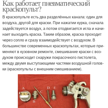
Как работает пневматический
краскопульт?
В крас­ко­пуль­те есть два раз­де­лён­ных кана­ла: один для
воз­ду­ха, дру­гой для крас­ки. При нажа­тии кур­ка, сна­ча­ла
задей­ству­ет­ся воз­дух, а потом ото­дви­га­ет­ся игла и начи­
на­ет выхо­дить крас­ка. Таким обра­зом, крас­ка про­хо­дит
через сопло и сра­зу вза­и­мо­дей­ству­ет с воз­ду­хом. В
боль­шин­стве совре­мен­ных крас­ко­пуль­тах, кото­рые при­
ме­ня­ют в кузов­ном ремон­те, сме­ши­ва­ние крас­ки с воз­
ду­хом про­ис­хо­дит сна­ру­жи покра­соч­но­го писто­ле­та,
меж­ду дву­мя высту­па­ю­щи­ми частя­ми воз­душ­ной голов­
ки (крас­ко­пуль­ты с внеш­ним сме­ши­ва­ни­ем).