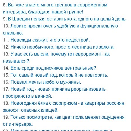
8.
Вы уже знаете много трендов в современном
интерьера, благодаря нашей группе!
9.
В Швеции нельзя оставить кота одного на целый день.
10.
Ловите проект очень удобную и функциональную
спальню.
11.
Невежды скажут, что это недострой.
12.
Ничего необычного, просто лестница из золота.
13.
У вас есть мысли, почему тот евроремонт так
назывался?
14.
Есть среди подписчиков центральные?
15.
Тот самый новый год, который не повторить.
16.
Подвал мечты любого мужчины.
17.
Новый год - новая причина реорганизовать
пространсто в ванной.
18.
Новогодняя ёлка с сюрпризом - в квартиры россиян
заносят опасных клещей.
19.
Только посмотрите, как цвет пола меняет ощущения
от интерьера.
20.
Мерцающие гирлянды могут вредить зрению и