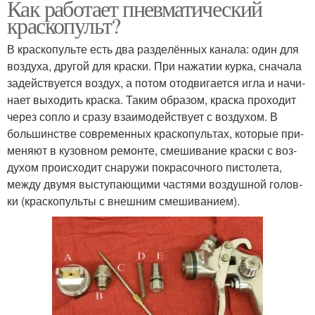
Как работает пневматический
краскопульт?
В крас­ко­пуль­те есть два раз­де­лён­ных кана­ла: один для
воз­ду­ха, дру­гой для крас­ки. При нажа­тии кур­ка, сна­ча­ла
задей­ству­ет­ся воз­дух, а потом ото­дви­га­ет­ся игла и начи­
на­ет выхо­дить крас­ка. Таким обра­зом, крас­ка про­хо­дит
через сопло и сра­зу вза­и­мо­дей­ству­ет с воз­ду­хом. В
боль­шин­стве совре­мен­ных крас­ко­пуль­тах, кото­рые при­
ме­ня­ют в кузов­ном ремон­те, сме­ши­ва­ние крас­ки с воз­
ду­хом про­ис­хо­дит сна­ру­жи покра­соч­но­го писто­ле­та,
меж­ду дву­мя высту­па­ю­щи­ми частя­ми воз­душ­ной голов­
ки (крас­ко­пуль­ты с внеш­ним сме­ши­ва­ни­ем).