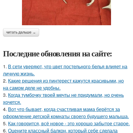
читать дальше →
Последние обновления на сайте:
1.
В сети уверяют, что цвет постельного белья влияет на
личную жизнь.
2.
Какие решения из пинтерест кажутся красивыми, но
на самом деле не удобны.
3.
Когда тумбочку твоей мечты не придумали, но очень
хочется.
4.
Вот что бывает, когда счастливая мама берётся за
оформление детской комнаты своего будущего малыша.
5.
Как говорится, всё новое - это хорошо забытое старое.
6.
Оцените классный балкон, который себе сделала