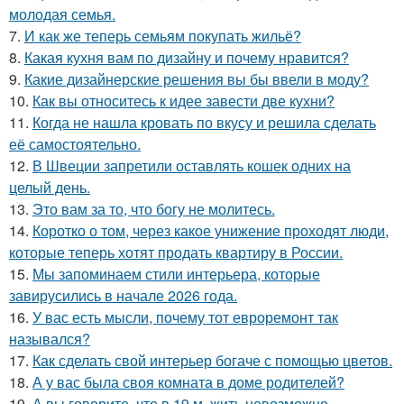
молодая семья.
7.
И как же теперь семьям покупать жильё?
8.
Какая кухня вам по дизайну и почему нравится?
9.
Какие дизайнерские решения вы бы ввели в моду?
10.
Как вы относитесь к идее завести две кухни?
11.
Когда не нашла кровать по вкусу и решила сделать
её самостоятельно.
12.
В Швеции запретили оставлять кошек одних на
целый день.
13.
Это вам за то, что богу не молитесь.
14.
Коротко о том, через какое унижение проходят люди,
которые теперь хотят продать квартиру в России.
15.
Мы запоминаем стили интерьера, которые
завирусились в начале 2026 года.
16.
У вас есть мысли, почему тот евроремонт так
назывался?
17.
Как сделать свой интерьер богаче с помощью цветов.
18.
А у вас была своя комната в доме родителей?
19.
А вы говорите, что в 19 м. жить невозможно.