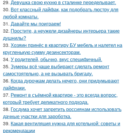
29.
Девушка свою кухню в сталинке переделывает.
30.
Вот классный лайфак, как подобрать люстру для
любой комнаты.
31.
Давайте мы поиграем!
32.
Простите, а неужели дизайнеры интерьера такие
душнилы?
33.
Хозяин принёс в квартиру БУ мебель и налетел на
кругленькую сумму дезинсекторам.
34.
У родителей, обычно, вкус специфичный.
35.
Зумеры всё чаще выбирают сделать ремонт
самостоятельно, а не вызывать бригаду.
36.
Когда дурочкам делать нечего, они придумывают
лайфхаки.
37.
Ремонт в съёмной квартире - это всегда вопрос,
который требует деликатного подхода.
38.
Госдума хочет запретить россиянам использовать
дачные участки для зароботка.
39.
Какая вентиляция нужна для котельной: советы и
рекомендации