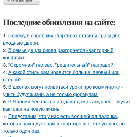
читать дальше →
Последние обновления на сайте:
1.
Почему в советских квартирах ставили сразу две
входные двери.
2.
В семье децла снова разгорается квартирный
конфликт.
3.
"Скромная" налево, "решительный" направо?
4.
А какой стиль вам нравится больше: первый или
второй?
5.
В школах могут появиться уроки про коммуналку -
учить будут жизни, а не только формулам.
6.
В Японии бесплатно раздают дома самураев - звучит
как план на новую жизнь.
7.
Представим, что у нас есть волшебная палочка,
которая наколдует вам в квартире всё, что угодно, но
только один раз.