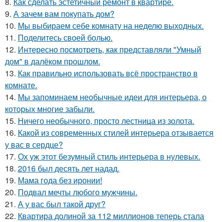
8.
Как сделать эстетичный ремонт в квартире.
9.
А зачем вам покупать дом?
10.
Мы выбираем себе комнату на неделю выходных.
11.
Поделитесь своей болью.
12.
Интересно посмотреть, как представляли "Умный
дом" в далёком прошлом.
13.
Как правильно использовать всё пространство в
комнате.
14.
Мы запоминаем необычные идеи для интерьера, о
которых многие забыли.
15.
Ничего необычного, просто лестница из золота.
16.
Какой из современных стилей интерьера отзывается
у вас в сердце?
17.
Ох уж этот безумный стиль интерьера в нулевых.
18.
2016 был десять лет надад.
19.
Мама года без иронии!
20.
Подвал мечты любого мужчины.
21.
А у вас был такой друг?
22.
Квартира долиной за 112 миллионов теперь стала