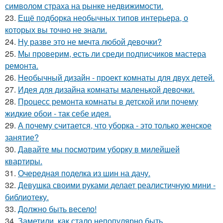
символом страха на рынке недвижимости.
23.
Ещё подборка необычных типов интерьера, о
которых вы точно не знали.
24.
Ну разве это не мечта любой девочки?
25.
Мы проверим, есть ли среди подписчиков мастера
ремонта.
26.
Необычный дизайн - проект комнаты для двух детей.
27.
Идея для дизайна комнаты маленькой девочки.
28.
Процесс ремонта комнаты в детской или почему
жидкие обои - так себе идея.
29.
А почему считается, что уборка - это только женское
занятие?
30.
Давайте мы посмотрим уборку в милейшей
квартиры.
31.
Очередная поделка из шин на дачу.
32.
Девушка своими руками делает реалистичную мини -
библиотеку.
33.
Должно быть весело!
34.
Заметили, как стало непопулярно быть