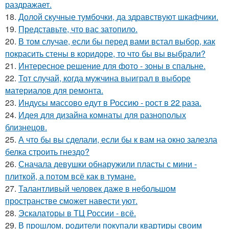
раздражает.
18.
Долой скучные тумбочки, да здравствуют шкафчики.
19.
Представьте, что вас затопило.
20.
В том случае, если бы перед вами встал выбор, как
покрасить стены в коридоре, то что бы вы выбрали?
21.
Интересное решение для фото - зоны в спальне.
22.
Тот случай, когда мужчина выиграл в выборе
материалов для ремонта.
23.
Индусы массово едут в Россию - рост в 22 раза.
24.
Идея для дизайна комнаты для разнополых
близнецов.
25.
А что бы вы сделали, если бы к вам на окно залезла
белка строить гнездо?
26.
Сначала девушки обнаружили пласты с мини -
плиткой, а потом всё как в тумане.
27.
Талантливый человек даже в небольшом
пространстве сможет навести уют.
28.
Эскалаторы в ТЦ России - всё.
29.
В прошлом, родители покупали квартиры своим