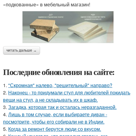
«подкованные» в мебельный магазин!
читать дальше →
Последние обновления на сайте:
1.
"Скромная" налево, "решительный" направо?
2.
Наконец - то придумали стул для любителей покидать
вещи на стул, а не складывать их в шкаф.
3.
Загадка, которая так и осталась неразгаданной.
4.
Лишь в том случае, если выбираете диван -
посмотрите, чтобы его собирали не в Индии.
5.
Когда за ремонт берутся люди со вкусом.