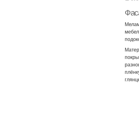
Фаса
Мелам
мебел
подок
Матер
покры
разно
плёнк
глянц