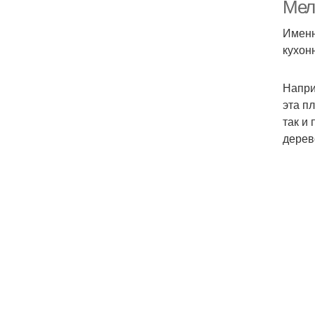
Мел
Именн
кухон
Напри
эта п
так и
дерев