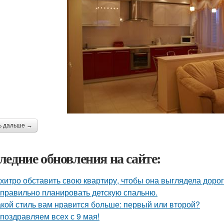
ь дальше →
ледние обновления на сайте:
 хитро обставить свою квартиру, чтобы она выглядела дорог
 правильно планировать детскую спальню.
акой стиль вам нравится больше: первый или второй?
поздравляем всех с 9 мая!