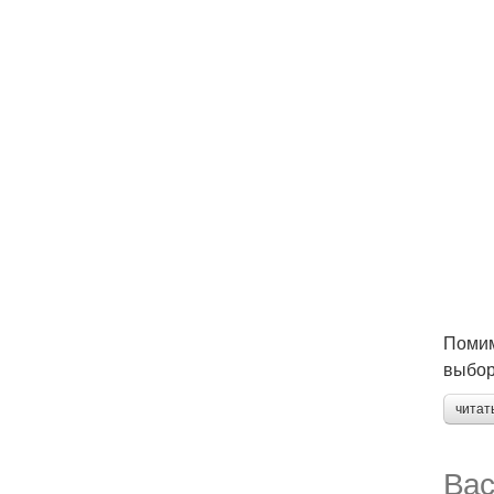
Помим
выбор
читат
Вас