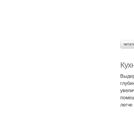
читат
Кух
Выдер
глуби
увели
помещ
легче 