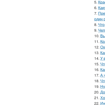
5.
Кра
6.
Как
7.
Пре
один р
8.
Что
9.
Чел
10.
Вы
11.
Кр
12.
Ох
13.
Ка
14.
У 
15.
Чт
16.
Ка
17.
А 
18.
Чт
19.
Ну
20.
До
21.
Хо
22.
Ин