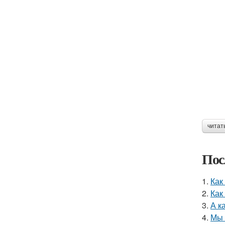
читат
Пос
1.
Как
2.
Как
3.
А к
4.
Мы 