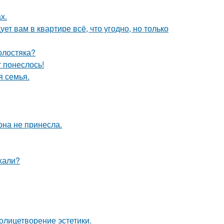
х.
ет вам в квартире всё, что угодно, но только
олостяка?
т понеслось!
я семья.
она не принесла.
ехали?
олицетворение эстетики.