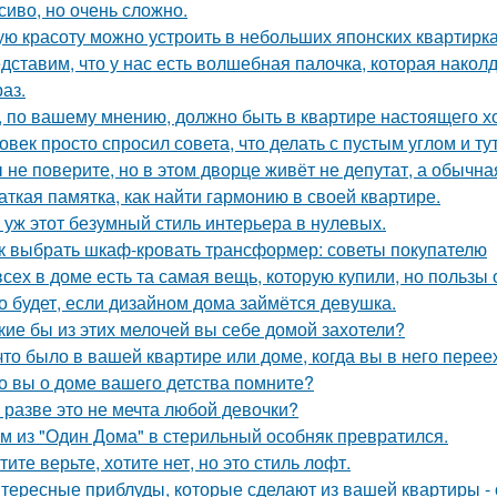
сиво, но очень сложно.
ую красоту можно устроить в небольших японских квартирка
дставим, что у нас есть волшебная палочка, которая наколду
аз.
, по вашему мнению, должно быть в квартире настоящего х
овек просто спросил совета, что делать с пустым углом и ту
 не поверите, но в этом дворце живёт не депутат, а обычна
аткая памятка, как найти гармонию в своей квартире.
 уж этот безумный стиль интерьера в нулевых.
к выбрать шкаф-кровать трансформер: советы покупателю
всех в доме есть та самая вещь, которую купили, но пользы 
о будет, если дизайном дома займётся девушка.
кие бы из этих мелочей вы себе домой захотели?
что было в вашей квартире или доме, когда вы в него пере
о вы о доме вашего детства помните?
 разве это не мечта любой девочки?
м из "Один Дома" в стерильный особняк превратился.
тите верьте, хотите нет, но это стиль лофт.
тересные приблуды, которые сделают из вашей квартиры - 