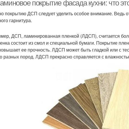
фасадах
аминовое покрытие фасада кухни: что это
о покрытию ДСП следует уделить особое внимание. Ведь от
ного гарнитура.
мер, ДСП, ламинированная пленкой (ЛДСП), считается бо
ленка состоит из смол и специальной бумаги. Покрытие пле
 повышает ее прочность. ЛДСП может быть гладкой или с тес
о разных пород. ЛДСП прекрасно справляется с влажность