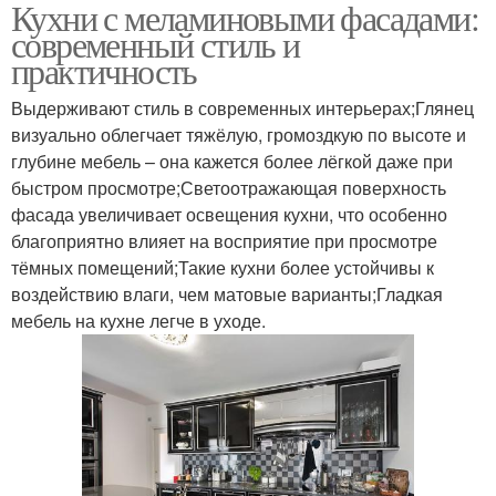
Кухни с меламиновыми фасадами:
Разница между
Материалы для
современный стиль и
меламиновыми и
фасадов
практичность
Выдерживают стиль в современных интерьерах;Глянец
Меламиновая
визуально облегчает тяжёлую, громоздкую по высоте и
Меламиновая плита
древесина
глубине мебель – она кажется более лёгкой даже при
быстром просмотре;Светоотражающая поверхность
фасада увеличивает освещения кухни, что особенно
благоприятно влияет на восприятие при просмотре
Пятна на меламиновых
Фасады на кухне
тёмных помещений;Такие кухни более устойчивы к
фасадах
воздействию влаги, чем матовые варианты;Гладкая
мебель на кухне легче в уходе.
Фасады на кухню