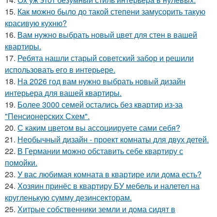
15.
Как можно было до такой степени замусорить такую
красивую кухню?
16.
Вам нужно выбрать новый цвет для стен в вашей
квартиры.
17.
Ребята нашли старый советский забор и решили
использовать его в интерьере.
18.
На 2026 год вам нужно выбрать новый дизайн
интерьера для вашей квартиры.
19.
Более 3000 семей остались без квартир из-за
"Пенсионерских Схем".
20.
С каким цветом вы ассоциируете сами себя?
21.
Необычный дизайн - проект комнаты для двух детей.
22.
В Германии можно обставить себе квартиру с
помойки.
23.
У вас любимая комната в квартире или дома есть?
24.
Хозяин принёс в квартиру БУ мебель и налетел на
кругленькую сумму дезинсекторам.
25.
Хитрые собственники земли и дома сидят в