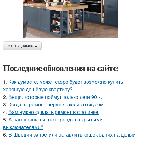
читать дальше →
Последние обновления на сайте:
1.
Как думаете, может скоро будет возможно купить
хорошую дешёвую квартиру?
2.
Вещи, которые поймут только дети 90 х.
3.
Когда за ремонт берутся люди со вкусом.
4.
Вам нужно сделать ремонт в сталинке.
5.
А вам нравится этот тренд со скрытыми
выключателями?
6.
В Швеции запретили оставлять кошек одних на целый