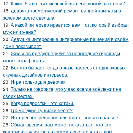
17.
Какие бы из этих мелочей вы себе домой захотели?
18.
Девочка косметический ремонт ванной комнаты в
зелёном цвете сделала.
19.
А какой интерьер нравится вам: тот, который выбрал
муж или жена?
20.
Девушка интересные интерьерные решения в своём
доме показывает.
21.
Жильцов предупредили: за новогодние гирлянды
могут штрафовать.
22.
Вот что бывает, когда отказываетесь от одинаковых
скучных дизайнов интерьера.
23.
Игра только для девочек.
24.
Только не говорите, что у вас всегда всё лежит на
своих местах.
25.
Когда подростки - это котики.
26.
Громоздкие сушилки бесят?
27.
Интересное решение для фото - зоны в спальне.
28.
Обман зрения: вам может показаться, что это
квартира студия, но на самом деле это авто - дом.