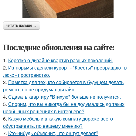
читать дальше →
Последние обновления на сайте:
1.
Коротко о дизайне квартир разных поколений.
2.
Из тюрьмы сделали курорт - "Кресты" превращают в
люкс - пространство.
3.
Памятка для тех, кто собирается в будущем делать
ремонт, но не придумал дизайн.
4.
Сдавать квартиру "Втихую" больше не получится.
5.
Спорим, что вы никогда бы не додумались до таких
необычных решениях в интерьере?
6.
Какую мебель и в какую комнату дороже всего
обустраивать, по вашему мнению?
7.
Кто-нибудь объяснит, что он тут делает?