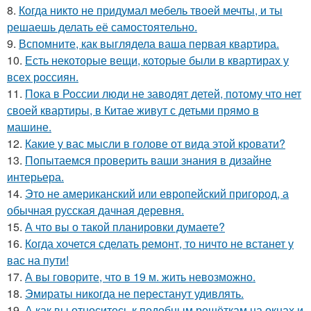
8.
Когда никто не придумал мебель твоей мечты, и ты
решаешь делать её самостоятельно.
9.
Вспомните, как выглядела ваша первая квартира.
10.
Есть некоторые вещи, которые были в квартирах у
всех россиян.
11.
Пока в России люди не заводят детей, потому что нет
своей квартиры, в Китае живут с детьми прямо в
машине.
12.
Какие у вас мысли в голове от вида этой кровати?
13.
Попытаемся проверить ваши знания в дизайне
интерьера.
14.
Это не американский или европейский пригород, а
обычная русская дачная деревня.
15.
А что вы о такой планировки думаете?
16.
Когда хочется сделать ремонт, то ничто не встанет у
вас на пути!
17.
А вы говорите, что в 19 м. жить невозможно.
18.
Эмираты никогда не перестанут удивлять.
19.
А как вы относитесь к подобным решёткам на окнах и