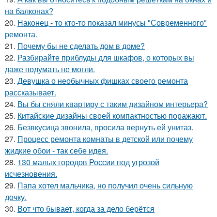
на балконах?
20.
Наконец - то кто-то показал минусы "Современного"
ремонта.
21.
Почему бы не сделать дом в доме?
22.
Разбирайте приблуды для шкафов, о которых вы
даже подумать не могли.
23.
Девушка о необычных фишках своего ремонта
рассказывает.
24.
Вы бы сняли квартиру с таким дизайном интерьера?
25.
Китайские дизайны своей компактностью поражают.
26.
Безвкусица звонила, просила вернуть ей унитаз.
27.
Процесс ремонта комнаты в детской или почему
жидкие обои - так себе идея.
28.
130 малых городов России под угрозой
исчезновения.
29.
Папа хотел мальчика, но получил очень сильную
дочку.
30.
Вот что бывает, когда за дело берётся