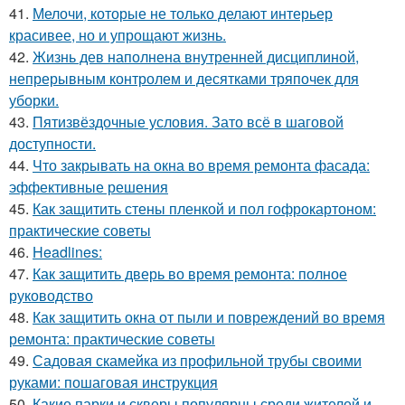
41.
Мелочи, которые не только делают интерьер
красивее, но и упрощают жизнь.
42.
Жизнь дев наполнена внутренней дисциплиной,
непрерывным контролем и десятками тряпочек для
уборки.
43.
Пятизвёздочные условия. Зато всё в шаговой
доступности.
44.
Что закрывать на окна во время ремонта фасада:
эффективные решения
45.
Как защитить стены пленкой и пол гофрокартоном:
практические советы
46.
Headlines:
47.
Как защитить дверь во время ремонта: полное
руководство
48.
Как защитить окна от пыли и повреждений во время
ремонта: практические советы
49.
Садовая скамейка из профильной трубы своими
руками: пошаговая инструкция
50.
Какие парки и скверы популярны среди жителей и