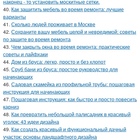
наконец - то установить москитные сетки.
40.
Как защитить мебель во время ремонта: лучшие
варианты
41.
Сколько людей проживает в Москве
42.
Сохраните вашу мебель целой и невредимой: советы
по защите во время ремонта
43.
Чем закрыть окна во время ремонта: практические
советы и лайфхаки
44.
Дом из бруса: легко, просто и без хлопот
45.
Сруб бани из бруса: простое руководство для
начинающих
46.
Садовая скамейка из профильной трубы: пошаговая
инструкция для начинающих
47.
Пошаговая инструкция: как быстро и просто повесить
карниз
48.
Как превратить небольшой палисадник в красивый
уголок: 43 идеи дизайна
49.
Как создать красивый и функциональный дачный
участок: основы ландшафтного дизайна