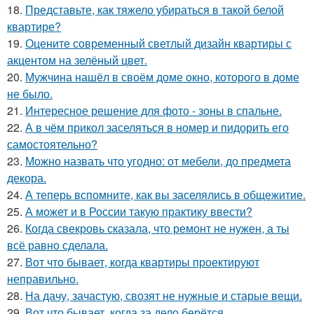
18.
Представьте, как тяжело убираться в такой белой
квартире?
19.
Оцените современный светлый дизайн квартиры с
акцентом на зелёный цвет.
20.
Мужчина нашёл в своём доме окно, которого в доме
не было.
21.
Интересное решение для фото - зоны в спальне.
22.
А в чём прикол заселяться в номер и пидорить его
самостоятельно?
23.
Можно назвать что угодно: от мебели, до предмета
декора.
24.
А теперь вспомните, как вы заселялись в общежитие.
25.
А может и в России такую практику ввести?
26.
Когда свекровь сказала, что ремонт не нужен, а ты
всё равно сделала.
27.
Вот что бывает, когда квартиры проектируют
неправильно.
28.
На дачу, зачастую, свозят не нужные и старые вещи.
29.
Вот что бывает, когда за дело берётся