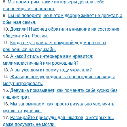
8.
Мы посмотрим, какие интерьеры делали себе
европейцы из прошлого.
9.
Вы не поверите, но в этом дворце живёт не депутат, а
обычная семья.
10.
Дожили! Наконец обратили внимание на состояние
общежитий в России.
11.
Когда не устраивает покупной дед мороз и ты
решаешься на редизайн.
12.
А какой стиль интерьера вам нравится:
милималистичный или роскошный?
13.
А вы уже дом к новому году украсили?
14.
Жильцов предупредили: за новогодние гирлянды
могут штрафовать.
15.
Девушка показывает, как поменять себе кухню без
лишних трат.
16.
Мы запоминаем, как просто визуально увеличить
кухню в хрущёвке.
17.
Разбирайте приблуды для шкафов, о которых вы
даже подумать не могли.