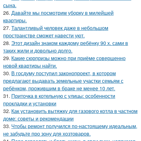
сына.
26.
Давайте мы посмотрим уборку в милейшей
квартиры.
27.
Талантливый человек даже в небольшом
пространстве сможет навести уют.
28.
Этот дизайн знаком каждому ребёнку 90 х. сами в
таких жили и довольно долго.
29.
Какие сюрпризы можно при приёме совершенно
новой квартиры найти.
30.
В госдуму поступил законопроект, в котором
предлагают выдавать земельные участки семьям с
ребёнком, прожившим в браке не менее 10 лет.
31.
Приточка в котельную с улицы: особенности
прокладки и установки
32.
Как установить вытяжку для газового котла в частном
доме: советы и рекомендации
33.
Чтобы ремонт получился по-настоящему идеальным,
не забудьте про зону для хозтоваров.