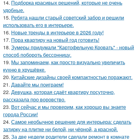
14.
Подборка красивых решений, которые не очень
удобные.
15.
Ребята нашли старый советский забор и решили
использовать его в интерьере.
16.
Новые тренды в интерьере в 2026 году!
17.
Пора квартиру на новый год готовить!
18.
Зумеры придумали "Картофельную Кровать" - новый
способ побороть бессонницу.
19.
Мы запоминаем, как просто визуально увеличить
кухню в хрущёвке.
20.
Китайские дизайны своей компактностью поражают.
21.
Давайте мы поиграем!
22.
Девушка, которая сдаёт квартиру посуточно,
рассказала про воровство.
23.
Вот сейчас и мы проверим, как хорошо вы знаете
города России!
24.
Самое необычное решение для интерьера: сделать
затирку на плитке ни белой, ни чёрной, а красной.
25.
За две недели родители сделали ремонт в комнате