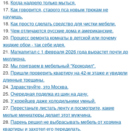
16.
Когда надоело только мыться.
17.
Как говорится, старого пса новым трюкам не
научишь.
18.
Как просто сделать средство для чистки мебели.
19.
Чем отличаются русские дома и американские.
20.
Процесс ремонта комнаты в детской или почему
жидкие обои - так себе идея.
21.
Маткапитал с 1 февраля 2026 года вырастет почти до
миллиона.
22.
Мы поиграем в мебельный "Крокодил".
23.
Пришли проверить квартиру на 42-м этаже и увидели
длинные трещины.
24.
Здравствуйте, это Москва.
25.
Очередная поделка из шин на дачу.
26.
У корейцев даже холодильники умный.
27.
Перестаньте листать ленту и посмотрите, какие
милые миниатюры делает этот мужчина.
28.
Парень решил не выбрасывать мебель от хозяина
квартиры и захотел его переделать.