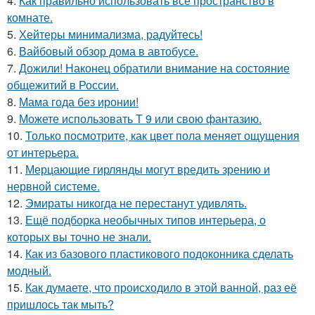
4.
Как правильно использовать всё пространство в
комнате.
5.
Хейтеры минимализма, радуйтесь!
6.
Вайбовый обзор дома в автобусе.
7.
Дожили! Наконец обратили внимание на состояние
общежитий в России.
8.
Мама года без иронии!
9.
Можете использовать Т 9 или свою фантазию.
10.
Только посмотрите, как цвет пола меняет ощущения
от интерьера.
11.
Мерцающие гирлянды могут вредить зрению и
нервной системе.
12.
Эмираты никогда не перестанут удивлять.
13.
Ещё подборка необычных типов интерьера, о
которых вы точно не знали.
14.
Как из базового пластикового подоконника сделать
модный.
15.
Как думаете, что происходило в этой ванной, раз её
пришлось так мыть?