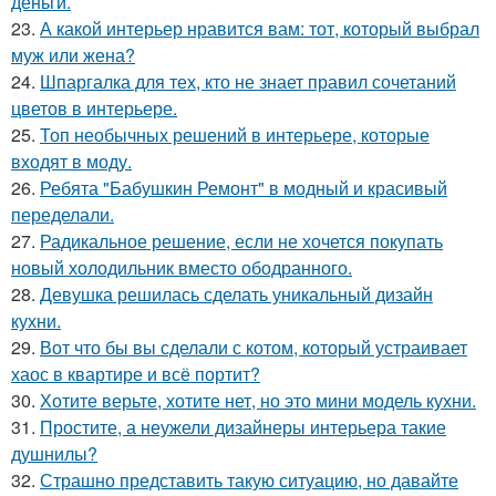
деньги.
23.
А какой интерьер нравится вам: тот, который выбрал
муж или жена?
24.
Шпаргалка для тех, кто не знает правил сочетаний
цветов в интерьере.
25.
Топ необычных решений в интерьере, которые
входят в моду.
26.
Ребята "Бабушкин Ремонт" в модный и красивый
переделали.
27.
Радикальное решение, если не хочется покупать
новый холодильник вместо ободранного.
28.
Девушка решилась сделать уникальный дизайн
кухни.
29.
Вот что бы вы сделали с котом, который устраивает
хаос в квартире и всё портит?
30.
Хотите верьте, хотите нет, но это мини модель кухни.
31.
Простите, а неужели дизайнеры интерьера такие
душнилы?
32.
Страшно представить такую ситуацию, но давайте