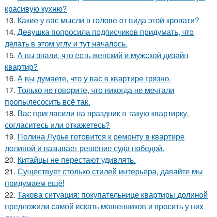
красивую кухню?
13.
Какие у вас мысли в голове от вида этой кровати?
14.
Девушка попросила подписчиков придумать, что
делать в этом углу и тут началось.
15.
А вы знали, что есть женский и мужской дизайн
квартир?
16.
А вы думаете, что у вас в квартире грязно.
17.
Только не говорите, что никогда не мечтали
пропылесосить всё так.
18.
Вас пригласили на праздник в такую квартирку,
согласитесь или откажетесь?
19.
Полина Лурье готовится к ремонту в квартире
долиной и называет решение суда победой.
20.
Китайцы не перестают удивлять.
21.
Существует столько стилей интерьера, давайте мы
придумаем ещё!
22.
Такова ситуация: покупательнице квартиры долиной
предложили самой искать мошенников и просить у них