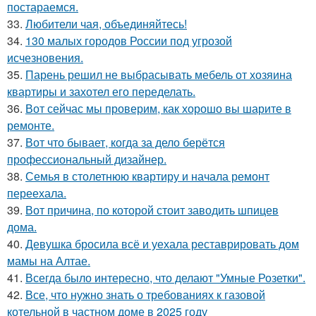
постараемся.
33.
Любители чая, объединяйтесь!
34.
130 малых городов России под угрозой
исчезновения.
35.
Парень решил не выбрасывать мебель от хозяина
квартиры и захотел его переделать.
36.
Вот сейчас мы проверим, как хорошо вы шарите в
ремонте.
37.
Вот что бывает, когда за дело берётся
профессиональный дизайнер.
38.
Семья в столетнюю квартиру и начала ремонт
переехала.
39.
Вот причина, по которой стоит заводить шпицев
дома.
40.
Девушка бросила всё и уехала реставрировать дом
мамы на Алтае.
41.
Всегда было интересно, что делают "Умные Розетки".
42.
Все, что нужно знать о требованиях к газовой
котельной в частном доме в 2025 году