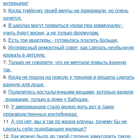
интерьере!
3.
Когда тумбочку твоей мечты не придумали, но очень
хочется.
4.
В школах могут появиться уроки про коммуналку -
учить будут жизни, а не только формулам.
5.
Есть три квартиры - готовьтесь платить больше.
6.
Интересный ремонтный совет, как сделать необычную
кровать в детскую.
7.
Только не говорите, что не мечтали помыть ванную
так.
8.
Когда не пошла на поводу у трендов и решила сделать
ванную для души.
9.
Поделитесь ностальгичными вещами, которые видели
, внимание, только в доме у бабушки.
10.
У американцев стало модно жить вот в таких
производственных контейнерах.
11.
А что нет, мы и так по жизни клоуны, почему бы не
сделать себе подобающее жилище?
12.
Как можно было до такой степени замусорить такую