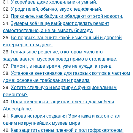
31.
У корейцев даже холодильники умный.
32.
У родителей, обычно, вкус специфичный.
33.
Прикиньте, как бабушки обалдеют от этой новости.
34.
Зумеры всё чаще выбирают сделать ремонт
самостоятельно, а не вызывать бригаду.
35.
Во-первых, зацените какой изысканный и дорогой
интерьер в этом доме!
36.
Гениальное решение, о котором мало кто
задумывается: мусоропровод прямо в столешнице.
37.
Ремонт, в наше время, уже не нужда, а тренд.
38.
Установка вентканалов для газовых котлов в частном
доме: основные требования и правила
39.
Хотите стильную и квартиру с функциональным
ремонтом?
40.
Полиэтиленовая защитная пленка для мебели
Abdeckplane:
41.
Какова история создания Эрмитажа и как он стал
одним из крупнейших музеев мира
42.
Как защитить стены пленкой и пол гофрокартоном: