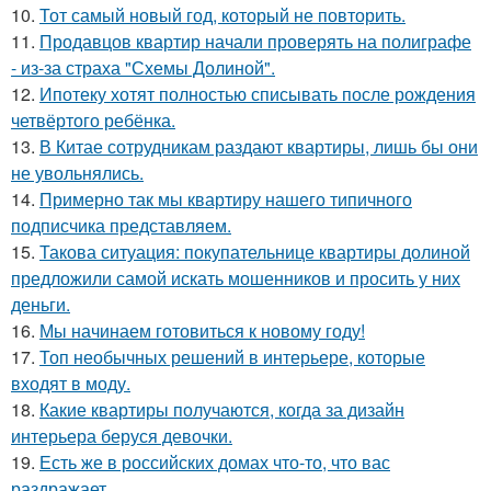
10.
Тот самый новый год, который не повторить.
11.
Продавцов квартир начали проверять на полиграфе
- из-за страха "Схемы Долиной".
12.
Ипотеку хотят полностью списывать после рождения
четвёртого ребёнка.
13.
В Китае сотрудникам раздают квартиры, лишь бы они
не увольнялись.
14.
Примерно так мы квартиру нашего типичного
подписчика представляем.
15.
Такова ситуация: покупательнице квартиры долиной
предложили самой искать мошенников и просить у них
деньги.
16.
Мы начинаем готовиться к новому году!
17.
Топ необычных решений в интерьере, которые
входят в моду.
18.
Какие квартиры получаются, когда за дизайн
интерьера беруся девочки.
19.
Есть же в российских домах что-то, что вас
раздражает.