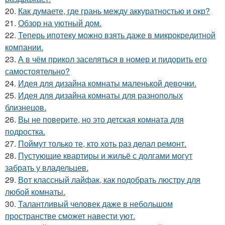
20.
Как думаете, где грань между аккуратностью и окр?
21.
Обзор на уютный дом.
22.
Теперь ипотеку можно взять даже в микрокредитной
компании.
23.
А в чём прикол заселяться в номер и пидорить его
самостоятельно?
24.
Идея для дизайна комнаты маленькой девочки.
25.
Идея для дизайна комнаты для разнополых
близнецов.
26.
Вы не поверите, но это детская комната для
подростка.
27.
Поймут только те, кто хоть раз делал ремонт.
28.
Пустующие квартиры и жильё с долгами могут
забрать у владельцев.
29.
Вот классный лайфак, как подобрать люстру для
любой комнаты.
30.
Талантливый человек даже в небольшом
пространстве сможет навести уют.