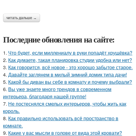
читать дальше →
Последние обновления на сайте:
1.
Что будет, если миллениалу в руки попадёт хрущёвка?
2.
Как думаете, такая планировка студии удобна или нет?
3.
Как говорится, всё новое - это хорошо забытое старое.
4.
Давайте заглянем в милый зимний домик типа дачи!
5.
Какой бы диван вы себе в комнату и почему выбрали?
6.
Вы уже знаете много трендов в современном
интерьера, благодаря нашей группе!
7.
Не постеснялся смелых интерьеров, чтобы жить как
король.
8.
Как правильно использовать всё пространство в
комнате.
9.
Какие у вас мысли в голове от вида этой кровати?