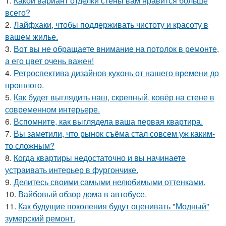
1.
Какой вариант отделки стены вам нравится больше
всего?
2.
Лайфхаки, чтобы поддерживать чистоту и красоту в
вашем жилье.
3.
Вот вы не обращаете внимание на потолок в ремонте,
а его цвет очень важен!
4.
Ретроспектива дизайнов кухонь от нашего времени до
прошлого.
5.
Как будет выглядить наш, скрепный, ковёр на стене в
современном интерьере.
6.
Вспомните, как выглядела ваша первая квартира.
7.
Вы заметили, что рынок съёма стал совсем уж каким-
то сложным?
8.
Когда квартиры недостаточно и вы начинаете
устраивать интерьер в фургончике.
9.
Делитесь своими самыми нелюбимыми оттенками.
10.
Вайбовый обзор дома в автобусе.
11.
Как будущие поколения будут оценивать "Модный"
зумерский ремонт.