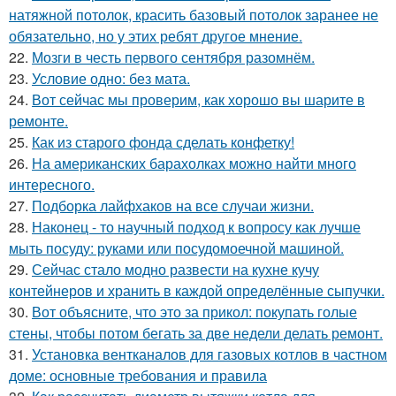
натяжной потолок, красить базовый потолок заранее не
обязательно, но у этих ребят другое мнение.
22.
Мозги в честь первого сентября разомнём.
23.
Условие одно: без мата.
24.
Вот сейчас мы проверим, как хорошо вы шарите в
ремонте.
25.
Как из старого фонда сделать конфетку!
26.
На американских барахолках можно найти много
интересного.
27.
Подборка лайфхаков на все случаи жизни.
28.
Наконец - то научный подход к вопросу как лучше
мыть посуду: руками или посудомоечной машиной.
29.
Сейчас стало модно развести на кухне кучу
контейнеров и хранить в каждой определённые сыпучки.
30.
Вот объясните, что это за прикол: покупать голые
стены, чтобы потом бегать за две недели делать ремонт.
31.
Установка вентканалов для газовых котлов в частном
доме: основные требования и правила