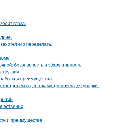
золит глаза.
алине.
захотел его переделать.
 доме
чной: безопасность и эффективность
нструкция
 работы и преимущества
контролем и десятками тряпочек для уборки.
крытий
ачественно
сти и преимущества