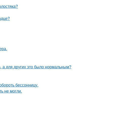
олостяка?
рдце?
ера.
а, а для других это было нормальным?
обороть бессонницу.
ь не могли.