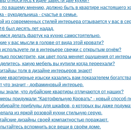
 вы относитесь к идее завести две кухни?
, по вашему мнению, должно быть в квартире настоящего х
а - рукодельница - счастье в семье.
ой из современных стилей интерьера отзывается у вас в се
16 был десять лет надад.
имся делать фартук на кухню самостоятельно.
кие у вас мысли в голове от вида этой кровати?
 используете ли в интерьере свечки с открытым огнём?
лько посмотрите, как цвет пола меняет ощущения от интерь
делитесь, какую мебель вы купили когда переехали?
китайцы толк в дизайне интерьеров знают!
кие квартирные изыски казались вам показателем богатств
т что значит - дофаминовый интерьер.
вы знали, что дубайские квартиры отличаются от наших?
меры придумали "Картофельную Кровать" - новый способ п
збирайте приблуды для шкафов, о которых вы даже подумат
елала из яркой розовой кухни стильную серую.
тайские дизайны своей компактностью поражают.
пытайтесь вспомнить все вещи в своём доме.