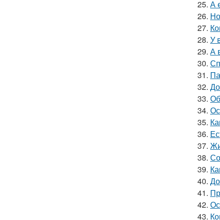
25.
А 
26.
Но
27.
Ко
28.
У 
29.
А 
30.
Сп
31.
Па
32.
До
33.
Об
34.
Ос
35.
Ка
36.
Ес
37.
Жи
38.
Со
39.
Ка
40.
До
41.
Пр
42.
Ос
43.
Ко