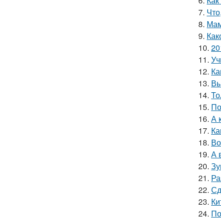
6.
Как
7.
Что
8.
Мам
9.
Как
10.
20
11.
Уч
12.
Ка
13.
Вы
14.
То
15.
По
16.
А 
17.
Ка
18.
Во
19.
А 
20.
Зу
21.
Ра
22.
Сд
23.
Ки
24.
По