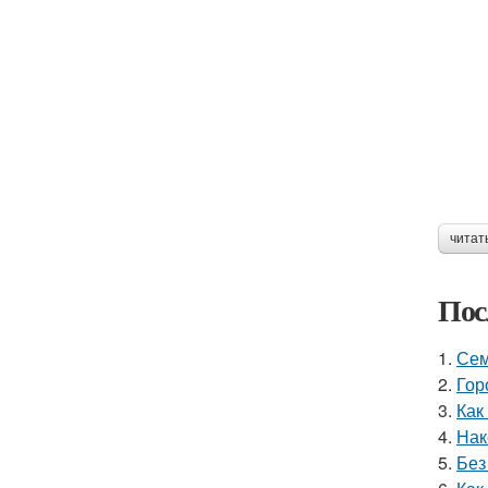
читат
Пос
1.
Сем
2.
Гор
3.
Как
4.
Нак
5.
Без