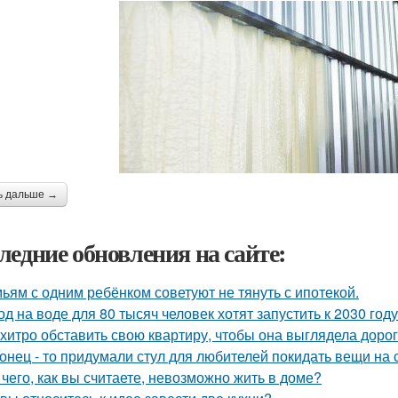
ь дальше →
ледние обновления на сайте:
ьям с одним ребёнком советуют не тянуть с ипотекой.
од на воде для 80 тысяч человек хотят запустить к 2030 году
 хитро обставить свою квартиру, чтобы она выглядела дорог
онец - то придумали стул для любителей покидать вещи на с
 чего, как вы считаете, невозможно жить в доме?