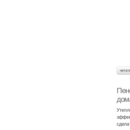
читат
Пен
дом
Утепл
эффек
сдела