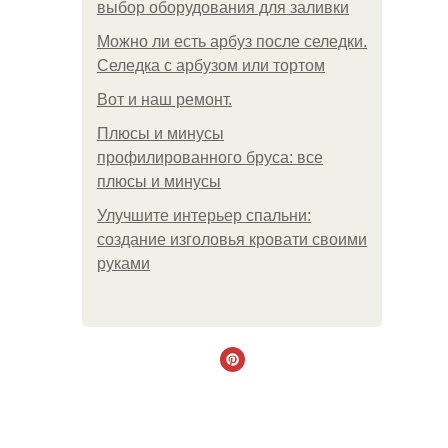
выбор оборудования для заливки
Можно ли есть арбуз после селедки.
Селедка с арбузом или тортом
Boт и наш ремoнт.
Плюсы и минусы
профилированного бруса: все
плюсы и минусы
Улучшите интерьер спальни:
создание изголовья кровати своими
руками