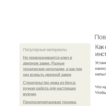
Пов
Как
Популярные материалы
инс
Не проворачивается ключ в
Устан
дверном замке. Разные
нанос
технические неполадки, и как при
напыл
них вскрыть дверной замок
Строительство дома из бруса:
Что н
ручная работа для настоящих
Чтобы
мужчин
Пенополиуретановая техника: