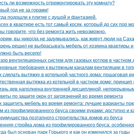
есть ли возможность отремонтировать эту комнату?
вый год не за горами!
гда подошли к плитке с душой и фантазией.
всех в квартире есть тот самый косяк, который до сих пор мо
вы говорите, что без ремонта жить невозможно.
орим, вы никогда не задумывались, как живут люди на Сах
рень решил не выбрасывать мебель от хозяина квартиры и 
лжно быть весело!
зор вентиляционных систем для газовых котлов в частном
новные требования к вытяжным каналам вентиляции в топо
к сделать вытяжку в котельной частного дома: пошаговая и
тественная вытяжка из котельной в частном доме: принцип
знь дев наполнена внутренней дисциплиной, непрерывным 
веты по защите окон от загрязнений во время ремонта
к защитить мебель во время ремонта: лучшие варианты по
м из профилированного бруса своими руками: доступно и к
еимущества поэтапного строительства домов из бруса
енняя стройка дома из профилированного бруса: особенно
гда был основан парк Горького и как он изменился за годы