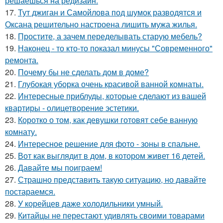
решаешься на редизайн.
17.
Тут джиган и Самойлова под шумок разводятся и
Оксана решительно настроена лишить мужа жилья.
18.
Простите, а зачем переделывать старую мебель?
19.
Наконец - то кто-то показал минусы "Современного"
ремонта.
20.
Почему бы не сделать дом в доме?
21.
Глубокая уборка очень красивой ванной комнаты.
22.
Интересные приблуды, которые сделают из вашей
квартиры - олицетворение эстетики.
23.
Коротко о том, как девушки готовят себе ванную
комнату.
24.
Интересное решение для фото - зоны в спальне.
25.
Вот как выглядит в дом, в котором живет 16 детей.
26.
Давайте мы поиграем!
27.
Страшно представить такую ситуацию, но давайте
постараемся.
28.
У корейцев даже холодильники умный.
29.
Китайцы не перестают удивлять своими товарами