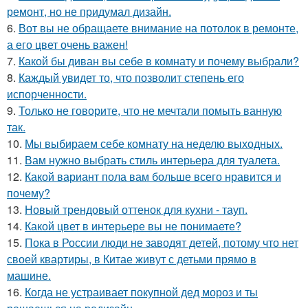
ремонт, но не придумал дизайн.
6.
Вот вы не обращаете внимание на потолок в ремонте,
а его цвет очень важен!
7.
Какой бы диван вы себе в комнату и почему выбрали?
8.
Каждый увидет то, что позволит степень его
испорченности.
9.
Только не говорите, что не мечтали помыть ванную
так.
10.
Мы выбираем себе комнату на неделю выходных.
11.
Вам нужно выбрать стиль интерьера для туалета.
12.
Какой вариант пола вам больше всего нравится и
почему?
13.
Новый трендовый оттенок для кухни - тауп.
14.
Какой цвет в интерьере вы не понимаете?
15.
Пока в России люди не заводят детей, потому что нет
своей квартиры, в Китае живут с детьми прямо в
машине.
16.
Когда не устраивает покупной дед мороз и ты