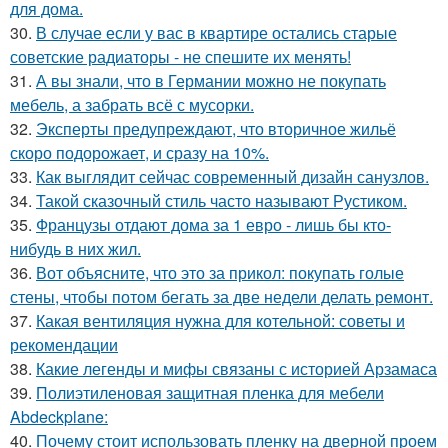
для дома.
30.
В случае если у вас в квартире остались старые
советские радиаторы - не спешите их менять!
31.
А вы знали, что в Германии можно не покупать
мебель, а забрать всё с мусорки.
32.
Эксперты предупреждают, что вторичное жильё
скоро подорожает, и сразу на 10%.
33.
Как выглядит сейчас современный дизайн санузлов.
34.
Такой сказочный стиль часто называют Рустиком.
35.
Французы отдают дома за 1 евро - лишь бы кто-
нибудь в них жил.
36.
Вот объясните, что это за прикол: покупать голые
стены, чтобы потом бегать за две недели делать ремонт.
37.
Какая вентиляция нужна для котельной: советы и
рекомендации
38.
Какие легенды и мифы связаны с историей Арзамаса
39.
Полиэтиленовая защитная пленка для мебели
Abdeckplane:
40.
Почему стоит использовать пленку на дверной проем