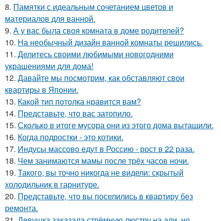
8.
Памятки с идеальным сочетанием цветов и
материалов для ванной.
9.
А у вас была своя комната в доме родителей?
10.
На необычный дизайн ванной комнаты решились.
11.
Делитесь своими любимыми новогодними
украшениями для дома!
12.
Давайте мы посмотрим, как обставляют свои
квартиры в Японии.
13.
Какой тип потолка нравится вам?
14.
Представьте, что вас затопило.
15.
Сколько в итоге мусора они из этого дома вытащили.
16.
Когда подростки - это котики.
17.
Индусы массово едут в Россию - рост в 22 раза.
18.
Чем занимаются мамы после трёх часов ночи.
19.
Такого, вы точно никогда не видели: скрытый
холодильник в гарнитуре.
20.
Представьте, что вы поселились в квартиру без
ремонта.
21.
Девушка заказала стрёмную люстру на али, но