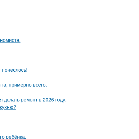
ономиста.
т понеслось!
га, примерно всего.
 делать ремонт в 2026 году.
 кухню?
го ребёнка.