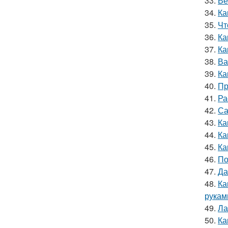
33.
Ве
34.
Ка
35.
Чт
36.
Ка
37.
Ка
38.
Ва
39.
Ка
40.
Пр
41.
Ра
42.
Са
43.
Ка
44.
Ка
45.
Ка
46.
По
47.
Да
48.
Ка
рукам
49.
Ла
50.
Ка