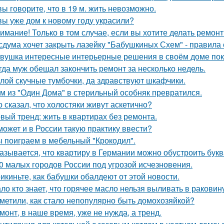
вы говорите, что в 19 м. жить невозможно.
вы уже дом к новому году украсили?
имание! Только в том случае, если вы хотите делать ремонт
сдума хочет закрыть лазейку "Бабушкиных Схем" - правила
вушка интересные интерьерные решения в своём доме пок
гда муж обещал закончить ремонт за несколько недель.
лой скучные тумбочки, да здравствуют шкафчики.
м из "Один Дома" в стерильный особняк превратился.
о сказал, что холостяки живут аскетично?
вый тренд: жить в квартирах без ремонта.
может и в России такую практику ввести?
 поиграем в мебельный "Крокодил".
азывается, что квартиру в Германии можно обустроить букв
0 малых городов России под угрозой исчезновения.
икиньте, как бабушки обалдеют от этой новости.
ло кто знает, что горячее масло нельзя выливать в раковин
метили, как стало непопулярно быть домохозяйкой?
монт, в наше время, уже не нужда, а тренд.