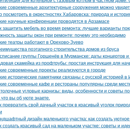
нтиляция для котельной с газовым котлом в частном доме:
кие современные архитектурные сооружения можно увидет
о посмотреть в окрестностях Хабаровска: природа и истори
кие научные конференции проводятся в Арзамасе
к защитить мебель во время ремонта: лучшие варианты по
жность защиты окон при ремонте: почему это необходимо
кие театры работают в Орехово-Зуево
еимущества поэтапного строительства домов из бруса
списание группы Горшенёв в Мурманске: даты концертов и
довая скамейка из профтрубы: простая инструкция для на
кие современные проекты реализуются в городе
кие исторические памятники связаны с русской историей в 
кие современные кафе и рестораны популярны среди мест
толочные угловые карнизы: виды, особенности и советы п
 что вы об уюте знаете.
к превратить свой дачный участок в красивый уголок прир
и
ндшафтный дизайн маленького участка: как создать уютное
к создать красивый сад на маленьком участке: советы и иде