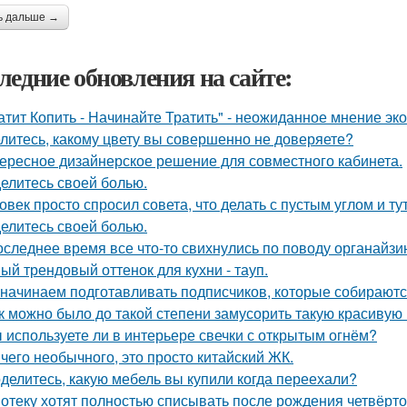
ь дальше →
ледние обновления на сайте:
атит Копить - Начинайте Тратить" - неожиданное мнение эк
литесь, какому цвету вы совершенно не доверяете?
ересное дизайнерское решение для совместного кабинета.
елитесь своей болью.
овек просто спросил совета, что делать с пустым углом и ту
елитесь своей болью.
оследнее время все что-то свихнулись по поводу органайзин
ый трендовый оттенок для кухни - тауп.
начинаем подготавливать подписчиков, которые собираются
к можно было до такой степени замусорить такую красивую
 используете ли в интерьере свечки с открытым огнём?
чего необычного, это просто китайский ЖК.
делитесь, какую мебель вы купили когда переехали?
отеку хотят полностью списывать после рождения четвёрто