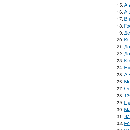
15.
А 
16.
А 
17.
Вн
18.
Го
19.
Де
20.
Ко
21.
До
22.
До
23.
Кт
24.
Но
25.
А 
26.
Мы
27.
Ок
28.
13
29.
Пр
30.
Ма
31.
За
32.
Ре