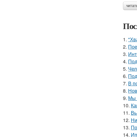
читат
Пос
1.
"Хв
2.
Пое
3.
Инт
4.
Под
5.
Чел
6.
Под
7.
В п
8.
Нов
9.
Мы 
10.
Ка
11.
Вы
12.
Ни
13.
По
14.
Ип