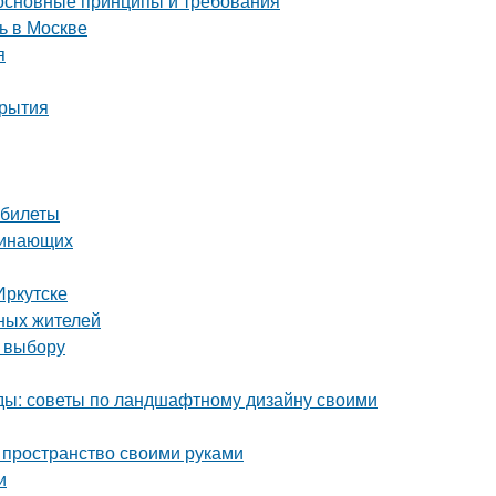
 основные принципы и требования
ь в Москве
я
крытия
 билеты
чинающих
Иркутске
ных жителей
о выбору
оды: советы по ландшафтному дизайну своими
 пространство своими руками
и