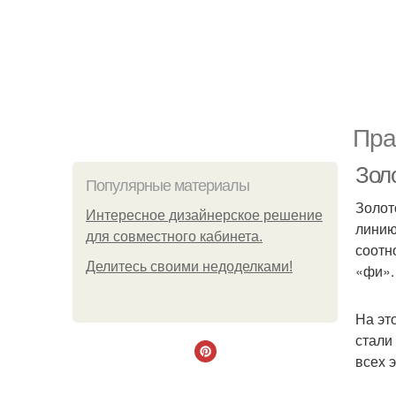
Пра
Зол
Популярные материалы
Золот
Интересное дизайнерское решение
линию
для совместного кабинета.
соотн
Делитесь своими недоделками!
«фи».
На эт
стали
всех 