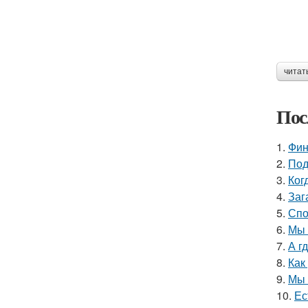
читат
Пос
1.
Фин
2.
Под
3.
Ког
4.
Заг
5.
Спо
6.
Мы 
7.
А г
8.
Как
9.
Мы 
10.
Ес