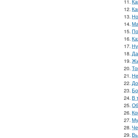
11.
Ка
12.
Ка
13.
Но
14.
Ма
15.
По
16.
Ка
17.
Ну
18.
Да
19.
Жи
20.
То
21.
Не
22.
До
23.
Бо
24.
В 
25.
Об
26.
Ко
27.
Му
28.
Че
29.
Вы