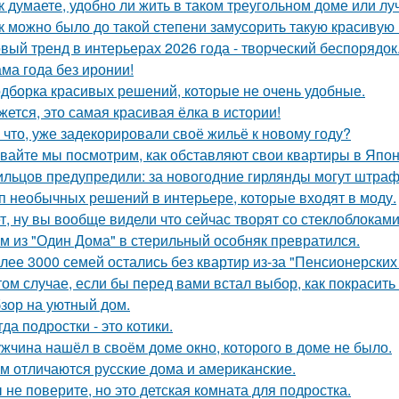
к думаете, удобно ли жить в таком треугольном доме или лу
к можно было до такой степени замусорить такую красивую
вый тренд в интерьерах 2026 года - творческий беспорядок
ма года без иронии!
дборка красивых решений, которые не очень удобные.
жется, это самая красивая ёлка в истории!
 что, уже задекорировали своё жильё к новому году?
вайте мы посмотрим, как обставляют свои квартиры в Япон
льцов предупредили: за новогодние гирлянды могут штраф
п необычных решений в интерьере, которые входят в моду.
т, ну вы вообще видели что сейчас творят со стеклоблокам
м из "Один Дома" в стерильный особняк превратился.
лее 3000 семей остались без квартир из-за "Пенсионерских
том случае, если бы перед вами встал выбор, как покрасить
зор на уютный дом.
гда подростки - это котики.
жчина нашёл в своём доме окно, которого в доме не было.
м отличаются русские дома и американские.
 не поверите, но это детская комната для подростка.