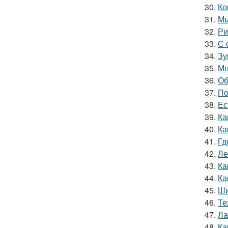
30.
Ко
31.
Мы
32.
Ри
33.
С 
34.
Зу
35.
Мн
36.
Об
37.
По
38.
Ес
39.
Ка
40.
Ка
41.
Гд
42.
Ле
43.
Ка
44.
Ка
45.
Ши
46.
Те
47.
Ла
48.
Ка