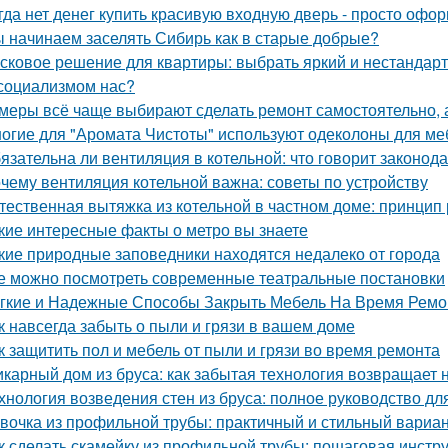
гда нет денег купить красивую входную дверь - просто офор
 начинаем заселять Сибирь как в старые добрые?
сковое решение для квартиры: выбрать яркий и нестандарт
социализмом нас?
меры всё чаще выбирают сделать ремонт самостоятельно, а
огие для "Аромата Чистоты" используют одеколоны для меб
язательна ли вентиляция в котельной: что говорит законод
чему вентиляция котельной важна: советы по устройству
тественная вытяжка из котельной в частном доме: принцип
кие интересные факты о метро вы знаете
кие природные заповедники находятся недалеко от города
е можно посмотреть современные театральные постановки
гкие и Надежные Способы Закрыть Мебель На Время Ремо
к навсегда забыть о пыли и грязи в вашем доме
к защитить пол и мебель от пыли и грязи во время ремонта
карный дом из бруса: как забытая технология возвращает
хнология возведения стен из бруса: полное руководство д
вочка из профильной трубы: практичный и стильный вариа
к сделать скамейку из профильной трубы: пошаговая инстр