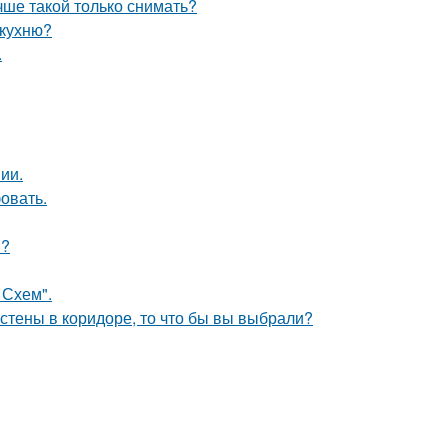
чше такой только снимать?
 кухню?
.
ии.
овать.
и?
 Схем".
 стены в коридоре, то что бы вы выбрали?