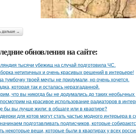
ь дальше →
ледние обновления на сайте:
ляндия тысячи убежищ на случай подготовила ЧС.
борка нетипичных и очень красивых решений в интерьере!
да тумбочку твоей мечты не придумали, но очень хочется.
адка, которая так и осталась неразгаданной.
рим, что вы никогда бы не додумались до таких необычных
посмотрим на красивое использование радиаторов в интер
де бы вы лучше жили: в общаге или в квартире?
 дверки для котов могут стать частью модного интерьера в
начинаем подготавливать подписчиков, которые собираются
ть некоторые вещи, которые были в квартирах у всех росси