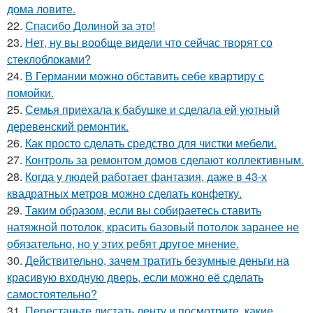
дома ловите.
22.
Спасибо Долиной за это!
23.
Нет, ну вы вообще видели что сейчас творят со
стеклоблоками?
24.
В Германии можно обставить себе квартиру с
помойки.
25.
Семья приехала к бабушке и сделала ей уютный
деревенский ремонтик.
26.
Как просто сделать средство для чистки мебели.
27.
Контроль за ремонтом домов сделают коллективным.
28.
Когда у людей работает фантазия, даже в 43-х
квадратных метров можно сделать конфетку.
29.
Таким образом, если вы собираетесь ставить
натяжной потолок, красить базовый потолок заранее не
обязательно, но у этих ребят другое мнение.
30.
Действительно, зачем тратить безумные деньги на
красивую входную дверь, если можно её сделать
самостоятельно?
31.
Перестаньте листать ленту и посмотрите, какие