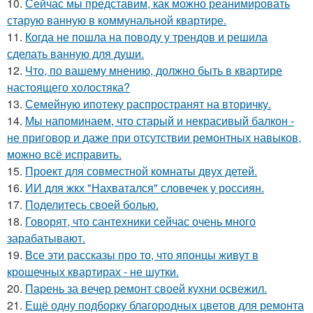
10.
Сейчас мы представим, как можно реанимировать
старую ванную в коммунальной квартире.
11.
Когда не пошла на поводу у трендов и решила
сделать ванную для души.
12.
Что, по вашему мнению, должно быть в квартире
настоящего холостяка?
13.
Семейную ипотеку распространят на вторичку.
14.
Мы напоминаем, что старый и некрасивый балкон -
не приговор и даже при отсутствии ремонтных навыков,
можно всё исправить.
15.
Проект для совместной комнаты двух детей.
16.
ИИ для жкх "Нахватался" словечек у россиян.
17.
Поделитесь своей болью.
18.
Говорят, что сантехники сейчас очень много
зарабатывают.
19.
Все эти рассказы про то, что японцы живут в
крошечных квартирах - не шутки.
20.
Парень за вечер ремонт своей кухни освежил.
21.
Ещё одну подборку благородных цветов для ремонта