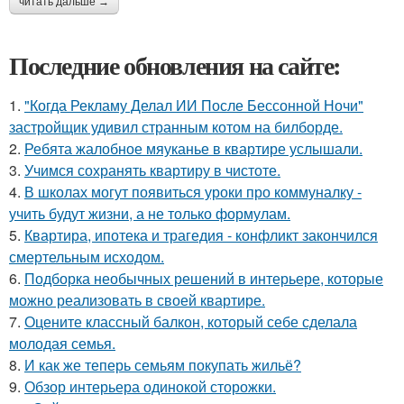
читать дальше →
Последние обновления на сайте:
1.
"Когда Рекламу Делал ИИ После Бессонной Ночи"
застройщик удивил странным котом на билборде.
2.
Ребята жалобное мяуканье в квартире услышали.
3.
Учимся сохранять квартиру в чистоте.
4.
В школах могут появиться уроки про коммуналку -
учить будут жизни, а не только формулам.
5.
Квартира, ипотека и трагедия - конфликт закончился
смертельным исходом.
6.
Подборка необычных решений в интерьере, которые
можно реализовать в своей квартире.
7.
Оцените классный балкон, который себе сделала
молодая семья.
8.
И как же теперь семьям покупать жильё?
9.
Обзор интерьера одинокой сторожки.