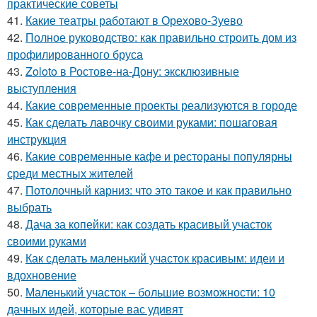
практические советы
41.
Какие театры работают в Орехово-Зуево
42.
Полное руководство: как правильно строить дом из
профилированного бруса
43.
Zoloto в Ростове-на-Дону: эксклюзивные
выступления
44.
Какие современные проекты реализуются в городе
45.
Как сделать лавочку своими руками: пошаговая
инструкция
46.
Какие современные кафе и рестораны популярны
среди местных жителей
47.
Потолочный карниз: что это такое и как правильно
выбрать
48.
Дача за копейки: как создать красивый участок
своими руками
49.
Как сделать маленький участок красивым: идеи и
вдохновение
50.
Маленький участок – большие возможности: 10
дачных идей, которые вас удивят