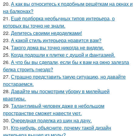
20.
А как вы относитесь к подобным решёткам на окнах и
на балконах?
21.
Ещё подборка необычных типов интерьера, о
которых вы точно не знали.
22.
Делитесь своими недоделками!
23.
А какой стиль интерьера нравится вам?
24.
Такого дома вы точно никогда не видели.
25.
Когда подошли к плитке с душой и фантазией.
26.
А что бы вы сделали, если бы к вам на окно залезла
белка строить гнездо?
27.
Страшно представить такую ситуацию, но давайте
постараемся.
28.
Давайте мы посмотрим уборку в милейшей
квартиры.
29.
Талантливый человек даже в небольшом
пространстве сможет навести уют.
30.
Очередная поделка из шин на дачу.
31.
Кто-нибудь, объясните, почему такой дизайн
интерьера вышел из моды?