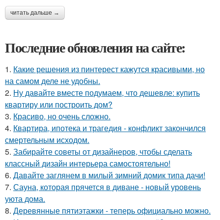
читать дальше →
Последние обновления на сайте:
1.
Какие решения из пинтерест кажутся красивыми, но
на самом деле не удобны.
2.
Ну давайте вместе подумаем, что дешевле: купить
квартиру или построить дом?
3.
Красиво, но очень сложно.
4.
Квартира, ипотека и трагедия - конфликт закончился
смертельным исходом.
5.
Забирайте советы от дизайнеров, чтобы сделать
классный дизайн интерьера самостоятельно!
6.
Давайте заглянем в милый зимний домик типа дачи!
7.
Сауна, которая прячется в диване - новый уровень
уюта дома.
8.
Деревянные пятиэтажки - теперь официально можно.