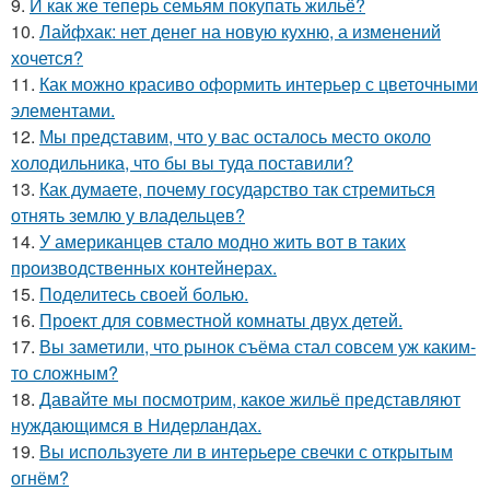
9.
И как же теперь семьям покупать жильё?
10.
Лайфхак: нет денег на новую кухню, а изменений
хочется?
11.
Как можно красиво оформить интерьер с цветочными
элементами.
12.
Мы представим, что у вас осталось место около
холодильника, что бы вы туда поставили?
13.
Как думаете, почему государство так стремиться
отнять землю у владельцев?
14.
У американцев стало модно жить вот в таких
производственных контейнерах.
15.
Поделитесь своей болью.
16.
Проект для совместной комнаты двух детей.
17.
Вы заметили, что рынок съёма стал совсем уж каким-
то сложным?
18.
Давайте мы посмотрим, какое жильё представляют
нуждающимся в Нидерландах.
19.
Вы используете ли в интерьере свечки с открытым
огнём?