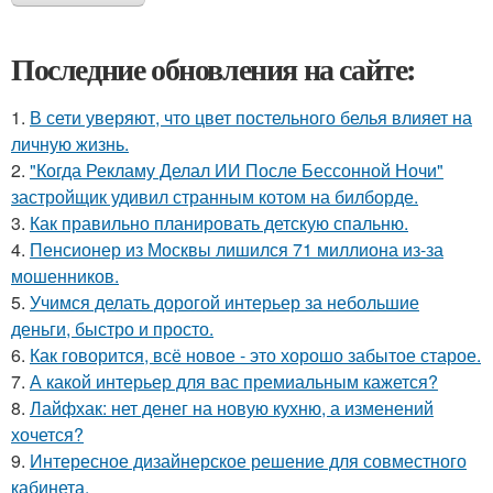
Последние обновления на сайте:
1.
В сети уверяют, что цвет постельного белья влияет на
личную жизнь.
2.
"Когда Рекламу Делал ИИ После Бессонной Ночи"
застройщик удивил странным котом на билборде.
3.
Как правильно планировать детскую спальню.
4.
Пенсионер из Москвы лишился 71 миллиона из-за
мошенников.
5.
Учимся делать дорогой интерьер за небольшие
деньги, быстро и просто.
6.
Как говорится, всё новое - это хорошо забытое старое.
7.
А какой интерьер для вас премиальным кажется?
8.
Лайфхак: нет денег на новую кухню, а изменений
хочется?
9.
Интересное дизайнерское решение для совместного
кабинета.