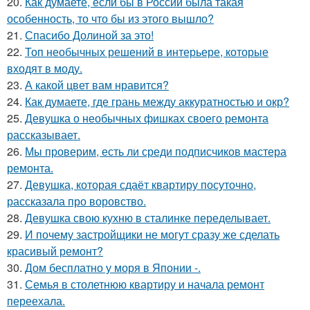
20.
Как думаете, если бы в России была такая
особенность, то что бы из этого вышло?
21.
Спасибо Долиной за это!
22.
Топ необычных решений в интерьере, которые
входят в моду.
23.
А какой цвет вам нравится?
24.
Как думаете, где грань между аккуратностью и окр?
25.
Девушка о необычных фишках своего ремонта
рассказывает.
26.
Мы проверим, есть ли среди подписчиков мастера
ремонта.
27.
Девушка, которая сдаёт квартиру посуточно,
рассказала про воровство.
28.
Девушка свою кухню в сталинке переделывает.
29.
И почему застройщики не могут сразу же сделать
красивый ремонт?
30.
Дом бесплатно у моря в Японии -.
31.
Семья в столетнюю квартиру и начала ремонт
переехала.