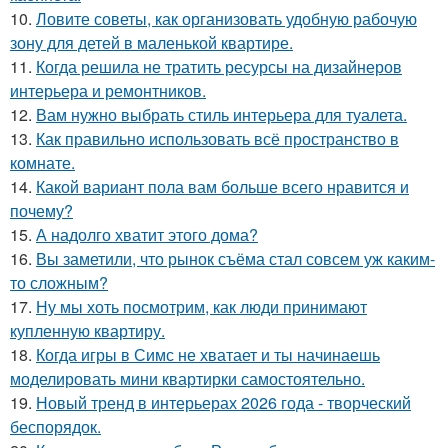
10.
Ловите советы, как организовать удобную рабочую
зону для детей в маленькой квартире.
11.
Когда решила не тратить ресурсы на дизайнеров
интерьера и ремонтников.
12.
Вам нужно выбрать стиль интерьера для туалета.
13.
Как правильно использовать всё пространство в
комнате.
14.
Какой вариант пола вам больше всего нравится и
почему?
15.
А надолго хватит этого дома?
16.
Вы заметили, что рынок съёма стал совсем уж каким-
то сложным?
17.
Ну мы хоть посмотрим, как люди принимают
купленную квартиру.
18.
Когда игры в Симс не хватает и ты начинаешь
моделировать мини квартирки самостоятельно.
19.
Новый тренд в интерьерах 2026 года - творческий
беспорядок.