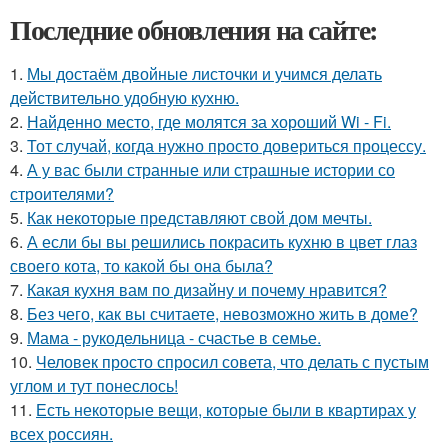
Последние обновления на сайте:
1.
Мы достаём двойные листочки и учимся делать
действительно удобную кухню.
2.
Найденно место, где молятся за хороший Wi - Fi.
3.
Тот случай, когда нужно просто довериться процессу.
4.
А у вас были странные или страшные истории со
строителями?
5.
Как некоторые представляют свой дом мечты.
6.
А если бы вы решились покрасить кухню в цвет глаз
своего кота, то какой бы она была?
7.
Какая кухня вам по дизайну и почему нравится?
8.
Без чего, как вы считаете, невозможно жить в доме?
9.
Мама - рукодельница - счастье в семье.
10.
Человек просто спросил совета, что делать с пустым
углом и тут понеслось!
11.
Есть некоторые вещи, которые были в квартирах у
всех россиян.