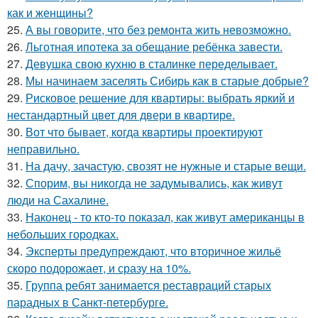
как и женщины?
25.
А вы говорите, что без ремонта жить невозможно.
26.
Льготная ипотека за обещание ребёнка завести.
27.
Девушка свою кухню в сталинке переделывает.
28.
Мы начинаем заселять Сибирь как в старые добрые?
29.
Рисковое решение для квартиры: выбрать яркий и
нестандартный цвет для двери в квартире.
30.
Вот что бывает, когда квартиры проектируют
неправильно.
31.
На дачу, зачастую, свозят не нужные и старые вещи.
32.
Спорим, вы никогда не задумывались, как живут
люди на Сахалине.
33.
Наконец - то кто-то показал, как живут американцы в
небольших городках.
34.
Эксперты предупреждают, что вторичное жильё
скоро подорожает, и сразу на 10%.
35.
Группа ребят занимается реставраций старых
парадных в Санкт-петербурге.