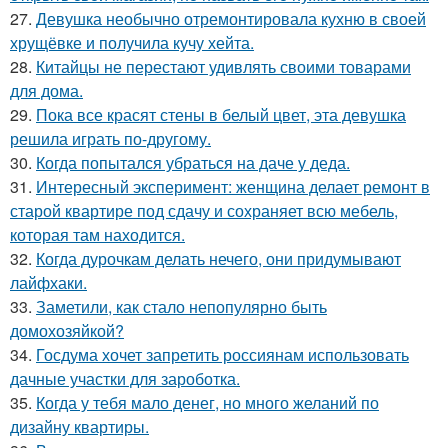
27.
Девушка необычно отремонтировала кухню в своей
хрущёвке и получила кучу хейта.
28.
Китайцы не перестают удивлять своими товарами
для дома.
29.
Пока все красят стены в белый цвет, эта девушка
решила играть по-другому.
30.
Когда попытался убраться на даче у деда.
31.
Интересный эксперимент: женщина делает ремонт в
старой квартире под сдачу и сохраняет всю мебель,
которая там находится.
32.
Когда дурочкам делать нечего, они придумывают
лайфхаки.
33.
Заметили, как стало непопулярно быть
домохозяйкой?
34.
Госдума хочет запретить россиянам использовать
дачные участки для зароботка.
35.
Когда у тебя мало денег, но много желаний по
дизайну квартиры.