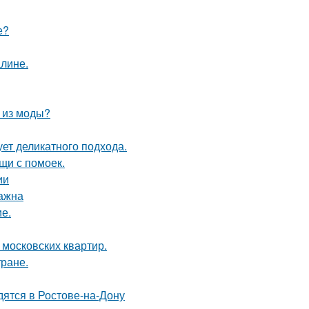
е?
алине.
л из моды?
ует деликатного подхода.
щи с помоек.
ии
важна
ие.
 московских квартир.
тране.
дятся в Ростове-на-Дону