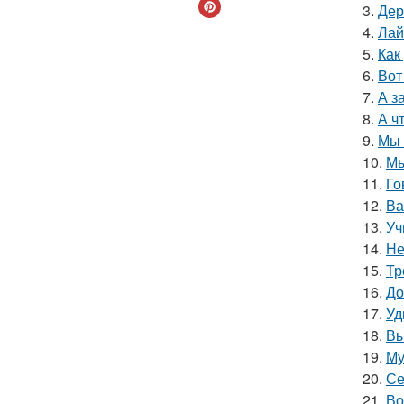
3.
Дер
4.
Лай
5.
Как
6.
Вот
7.
А з
8.
А ч
9.
Мы 
10.
Мы
11.
Го
12.
Ва
13.
Уч
14.
Не
15.
Тр
16.
До
17.
Уд
18.
Вы
19.
Му
20.
Се
21.
Во