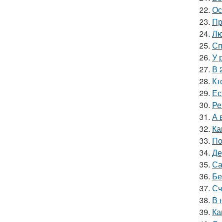
22.
Ос
23.
Пр
24.
Лю
25.
Сп
26.
У 
27.
В 
28.
Кт
29.
Ес
30.
Ре
31.
А 
32.
Ка
33.
По
34.
Де
35.
Са
36.
Бе
37.
Сч
38.
В 
39.
Ка