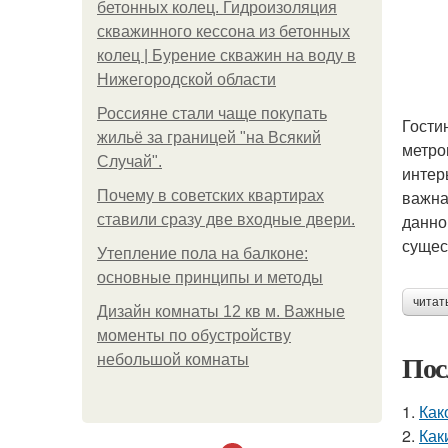
бетонных колец. Гидроизоляция
скважинного кессона из бетонных
колец | Бурение скважин на воду в
Нижегородской области
Россияне стали чаще покупать
Гости
жильё за границей "на Всякий
метро
Случай".
интер
важна
Почему в советских квартирах
данно
ставили сразу две входные двери.
сущес
Утепление пола на балконе:
основные принципы и методы
читат
Дизайн комнаты 12 кв м. Важные
моменты по обустройству
Пос
небольшой комнаты
1.
Как
2.
Как