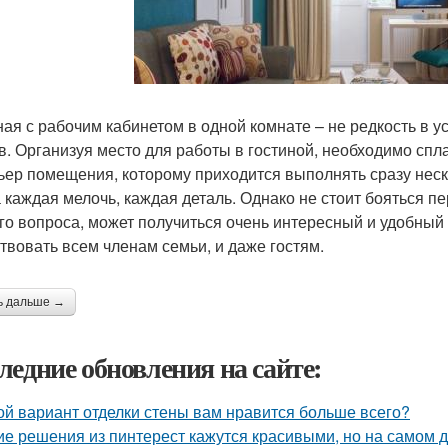
ная с рабочим кабинетом в одной комнате – не редкость в
в. Организуя место для работы в гостиной, необходимо спл
ьер помещения, которому приходится выполнять сразу неско
 каждая мелочь, каждая деталь. Однако не стоит бояться п
го вопроса, может получиться очень интересный и удобный 
твовать всем членам семьи, и даже гостям.
ь дальше →
ледние обновления на сайте:
ой вариант отделки стены вам нравится больше всего?
ие решения из пинтерест кажутся красивыми, но на самом д