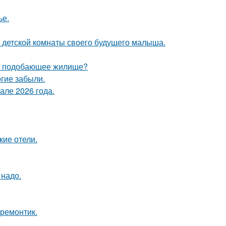
ье.
е детской комнаты своего будущего малыша.
ебе подобающее жилище?
гие забыли.
але 2026 года.
кие отели.
 надо.
 ремонтик.