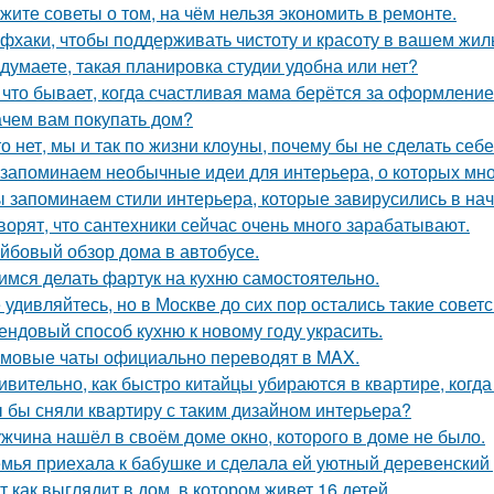
жите советы о том, на чём нельзя экономить в ремонте.
фхаки, чтобы поддерживать чистоту и красоту в вашем жил
 думаете, такая планировка студии удобна или нет?
 что бывает, когда счастливая мама берётся за оформлени
ачем вам покупать дом?
то нет, мы и так по жизни клоуны, почему бы не сделать с
запоминаем необычные идеи для интерьера, о которых мно
 запоминаем стили интерьера, которые завирусились в нач
ворят, что сантехники сейчас очень много зарабатывают.
йбовый обзор дома в автобусе.
имся делать фартук на кухню самостоятельно.
 удивляйтесь, но в Москве до сих пор остались такие советс
ендовый способ кухню к новому году украсить.
мовые чаты официально переводят в MAX.
ивительно, как быстро китайцы убираются в квартире, когда
 бы сняли квартиру с таким дизайном интерьера?
жчина нашёл в своём доме окно, которого в доме не было.
мья приехала к бабушке и сделала ей уютный деревенский
т как выглядит в дом, в котором живет 16 детей.