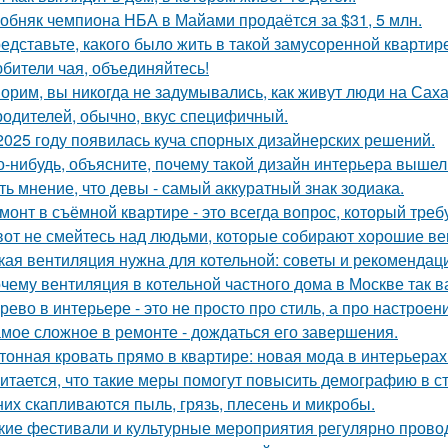
обняк чемпиона НБА в Майами продаётся за $31, 5 млн.
едставьте, какого было жить в такой замусоренной квартир
бители чая, объединяйтесь!
орим, вы никогда не задумывались, как живут люди на Сах
родителей, обычно, вкус специфичный.
2025 году появилась куча спорных дизайнерских решений.
о-нибудь, объясните, почему такой дизайн интерьера выше
ть мнение, что девы - самый аккуратный знак зодиака.
монт в съёмной квартире - это всегда вопрос, который треб
вот не смейтесь над людьми, которые собирают хорошие ве
кая вентиляция нужна для котельной: советы и рекомендац
чему вентиляция в котельной частного дома в Москве так 
рево в интерьере - это не просто про стиль, а про настроен
мое сложное в ремонте - дождаться его завершения.
тонная кровать прямо в квартире: новая мода в интерьерах
итается, что такие меры помогут повысить демографию в с
них скапливаются пыль, грязь, плесень и микробы.
кие фестивали и культурные мероприятия регулярно прово