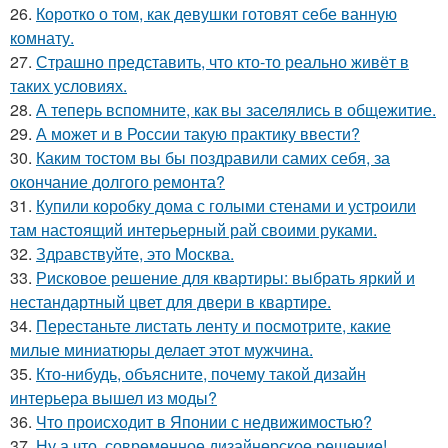
26.
Коротко о том, как девушки готовят себе ванную
комнату.
27.
Страшно представить, что кто-то реально живёт в
таких условиях.
28.
А теперь вспомните, как вы заселялись в общежитие.
29.
А может и в России такую практику ввести?
30.
Каким тостом вы бы поздравили самих себя, за
окончание долгого ремонта?
31.
Купили коробку дома с голыми стенами и устроили
там настоящий интерьерный рай своими руками.
32.
Здравствуйте, это Москва.
33.
Рисковое решение для квартиры: выбрать яркий и
нестандартный цвет для двери в квартире.
34.
Перестаньте листать ленту и посмотрите, какие
милые миниатюры делает этот мужчина.
35.
Кто-нибудь, объясните, почему такой дизайн
интерьера вышел из моды?
36.
Что происходит в Японии с недвижимостью?
37.
Ну а что, современное дизайнерское решение!