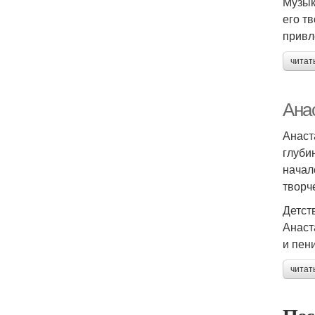
Музык
его т
привл
читат
Ана
Анаст
глуби
начал
творч
Детст
Анаст
и пен
читат