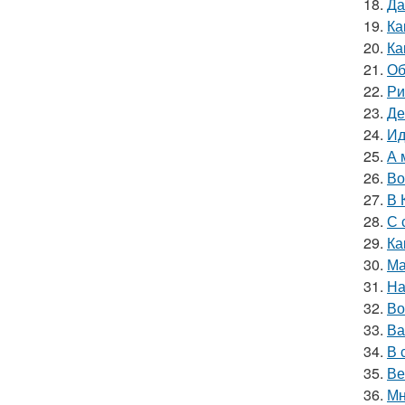
18.
Да
19.
Ка
20.
Ка
21.
Об
22.
Ри
23.
Де
24.
Ид
25.
А 
26.
Во
27.
В 
28.
С 
29.
Ка
30.
Ма
31.
На
32.
Во
33.
Ва
34.
В 
35.
Ве
36.
Мн