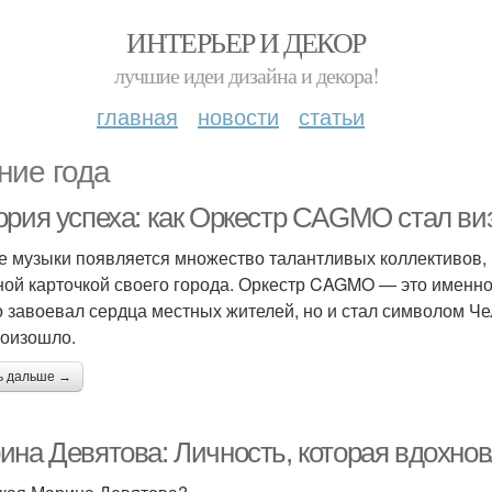
ИНТЕРЬЕР И ДЕКОР
лучшие идеи дизайна и декора!
главная
новости
статьи
ние года
ория успеха: как Оркестр CAGMO стал ви
е музыки появляется множество талантливых коллективов, н
ной карточкой своего города. Оркестр CAGMO — это именно 
о завоевал сердца местных жителей, но и стал символом Чел
роизошло.
ь дальше →
ина Девятова: Личность, которая вдохнов