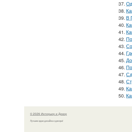
37.
Од
38.
Ка
39.
В 
40.
Ка
41.
Ка
42.
По
43.
Со
44.
Гд
45.
До
46.
По
47.
Сд
48.
Ст
49.
Ка
50.
Ка
© 2026 Интерьер и Декор
Лучшие идеи дизайна и декора!