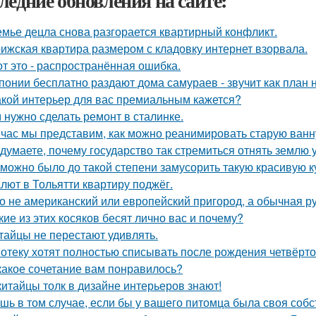
ледние обновления на сайте:
емье децла снова разгорается квартирный конфликт.
ижская квартира размером с кладовку интернет взорвала.
от это - распространённая ошибка.
понии бесплатно раздают дома самураев - звучит как план 
акой интерьер для вас премиальным кажется?
 нужно сделать ремонт в сталинке.
час мы представим, как можно реанимировать старую ванн
 думаете, почему государство так стремиться отнять землю 
 можно было до такой степени замусорить такую красивую 
лют в Тольятти квартиру поджёг.
о не американский или европейский пригород, а обычная р
кие из этих косяков бесят лично вас и почему?
тайцы не перестают удивлять.
отеку хотят полностью списывать после рождения четвёрто
какое сочетание вам понравилось?
китайцы толк в дизайне интерьеров знают!
шь в том случае, если бы у вашего питомца была своя собс