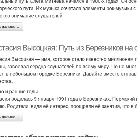
альный путь Олега Митяева начался в 1980-х годах. Он осн
ворческого пути. Их музыка сочетала элементы рок-музыки с
екло внимание слушателей.
ь дальше →
стасия Высоцкая: Путь из Березников на 
асия Высоцкая — имя, которое стало известно миллионам п
ны, завоевал сердца слушателей по всему миру. Но не мног
ся в небольшом городке Березники. Давайте вместе отправ
ества.
во и ранние годы
асия родилась 9 января 1991 года в Березниках, Пермский 
ию. Родители, видя её интерес, поощряли её занятия, что в
ь дальше →