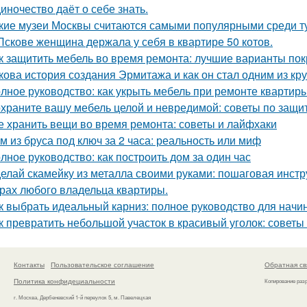
иночество даёт о себе знать.
кие музеи Москвы считаются самыми популярными среди т
Пскове женщина держала у себя в квартире 50 котов.
к защитить мебель во время ремонта: лучшие варианты по
кова история создания Эрмитажа и как он стал одним из к
лное руководство: как укрыть мебель при ремонте квартир
храните вашу мебель целой и невредимой: советы по защи
е хранить вещи во время ремонта: советы и лайфхаки
м из бруса под ключ за 2 часа: реальность или миф
лное руководство: как построить дом за один час
елай скамейку из металла своими руками: пошаговая инстр
рах любого владельца квартиры.
к выбрать идеальный карниз: полное руководство для нач
к превратить небольшой участок в красивый уголок: советы
Контакты
Пользовательское соглашение
Обратная св
Политика конфидециальности
Копирование раз
г. Москва, Дербеневский 1-й переулок 5, м. Павелецкая