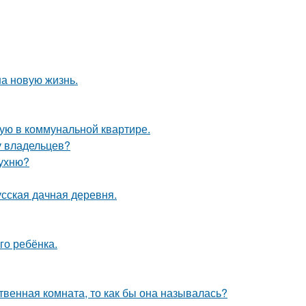
на новую жизнь.
ую в коммунальной квартире.
у владельцев?
кухню?
усская дачная деревня.
го ребёнка.
твенная комната, то как бы она называлась?