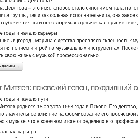
акая Марина Девятова?
а Девятова – это имя, которое стало синонимом таланта, с
ница группы, так и как сольная исполнительница, она заво
, глубокие тексты и неповторимая сценическая присутстви
е годы и начало карьеры
шись в [город], Марина с детства проявляла склонность к м
нятия пением и игрой на музыкальных инструментах. Посл
ть свою жизнь с музыкой профессионально.
ь дальше →
г Митяев: псковский певец, покоривший 
е годы и начало пути
Митяев родился 18 августа 1968 года в Пскове. Его детство
ло значительное влияние на формирование его творческой 
ес к музыке, что в конечном итоге определило его професси
альная карьера