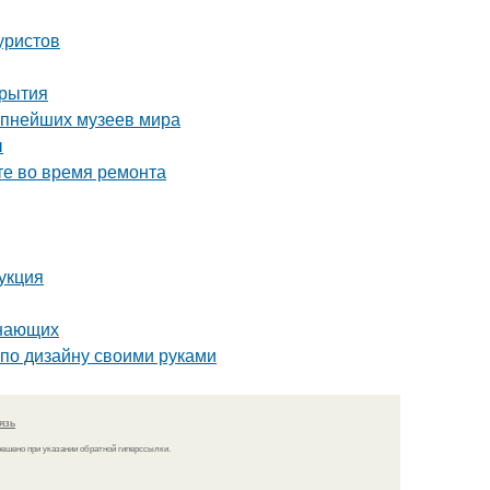
уристов
крытия
рупнейших музеев мира
ы
те во время ремонта
укция
инающих
 по дизайну своими руками
язь
решено при указании обратной гиперссылки.