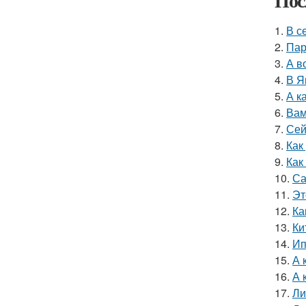
Пос
1.
В с
2.
Пар
3.
А в
4.
В Я
5.
А к
6.
Вам
7.
Сей
8.
Как
9.
Как
10.
Са
11.
Эт
12.
Ка
13.
Ки
14.
Ип
15.
А 
16.
А 
17.
Ли