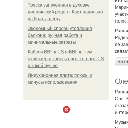
Кто т
Треска запеченная в духовке
Марин
диетический рецепт. Как правильно
участ
выбрать треску
голос
Экономный способ утепления
Ранни
балкона: ручная работа и
Родив
минимальные затраты
её за
связа
Кабели ВВГнг-LS и ВВГнг. Чем
отличается кабель ввгнг от ввгнг LS
читат
и какой лучше
Индукционная плита: плюсы и
Оле
минусы использования
Ранни
Олег 
оказа
интер
Музык