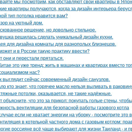
вайте мы посмотрим, как обставляют свои квартиры в Япон
кие квартиры получаются, когда за дизайн интерьера беруся
кой тип потолка нравится вам?
зор на уютный дом.
скованное решение, но довольно стильное.
вушка решилась сделать уникальный дизайн кухни.
ея для дизайна комнаты для разнополых близнецов.
может и в России такую практику ввести?
т они и перестали прятаться.
Китае это уже тренд: жить в машинах и квартирах вместо то
социализмом нас?
к выглядит сейчас современный дизайн санузлов.
ло кто знает, что горячее масло нельзя выливать в раковин
тяжные потолки, оказывается, не такие надёжные.
т объясните, что это за прикол: покупать голые стены, чтоб
жность вентиляции для безопасной работы газового котла
случае если не хватает энергии на уборку - посмотрите это 
нтиляция в котельной частного дома с газовым котлом: пра
огие россияне всё чаще выбирают для жизни Таиланд - и п