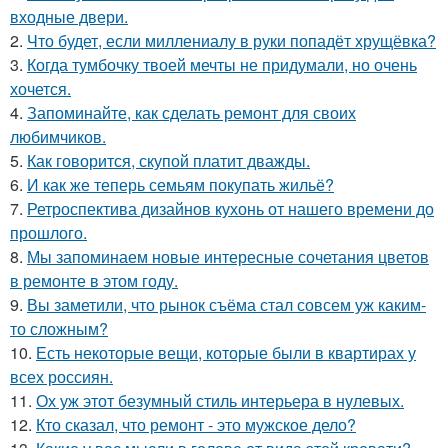
входные двери.
2.
Что будет, если миллениалу в руки попадёт хрущёвка?
3.
Когда тумбочку твоей мечты не придумали, но очень
хочется.
4.
Запоминайте, как сделать ремонт для своих
любимчиков.
5.
Как говорится, скупой платит дважды.
6.
И как же теперь семьям покупать жильё?
7.
Ретроспектива дизайнов кухонь от нашего времени до
прошлого.
8.
Мы запоминаем новые интересные сочетания цветов
в ремонте в этом году.
9.
Вы заметили, что рынок съёма стал совсем уж каким-
то сложным?
10.
Есть некоторые вещи, которые были в квартирах у
всех россиян.
11.
Ох уж этот безумный стиль интерьера в нулевых.
12.
Кто сказал, что ремонт - это мужское дело?