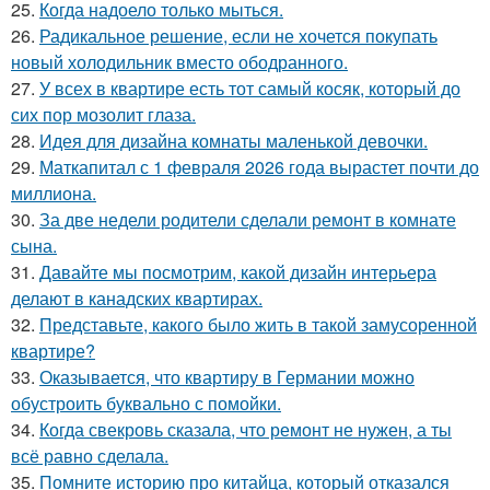
25.
Когда надоело только мыться.
26.
Радикальное решение, если не хочется покупать
новый холодильник вместо ободранного.
27.
У всех в квартире есть тот самый косяк, который до
сих пор мозолит глаза.
28.
Идея для дизайна комнаты маленькой девочки.
29.
Маткапитал с 1 февраля 2026 года вырастет почти до
миллиона.
30.
За две недели родители сделали ремонт в комнате
сына.
31.
Давайте мы посмотрим, какой дизайн интерьера
делают в канадских квартирах.
32.
Представьте, какого было жить в такой замусоренной
квартире?
33.
Оказывается, что квартиру в Германии можно
обустроить буквально с помойки.
34.
Когда свекровь сказала, что ремонт не нужен, а ты
всё равно сделала.
35.
Помните историю про китайца, который отказался