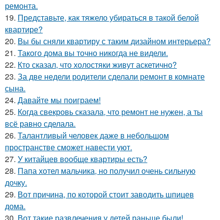
ремонта.
19.
Представьте, как тяжело убираться в такой белой
квартире?
20.
Вы бы сняли квартиру с таким дизайном интерьера?
21.
Такого дома вы точно никогда не видели.
22.
Кто сказал, что холостяки живут аскетично?
23.
За две недели родители сделали ремонт в комнате
сына.
24.
Давайте мы поиграем!
25.
Когда свекровь сказала, что ремонт не нужен, а ты
всё равно сделала.
26.
Талантливый человек даже в небольшом
пространстве сможет навести уют.
27.
У китайцев вообще квартиры есть?
28.
Папа хотел мальчика, но получил очень сильную
дочку.
29.
Вот причина, по которой стоит заводить шпицев
дома.
30.
Вот такие развлечения у детей раньше были!