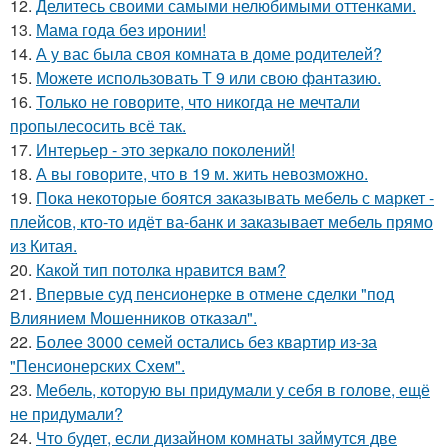
12.
Делитесь своими самыми нелюбимыми оттенками.
13.
Мама года без иронии!
14.
А у вас была своя комната в доме родителей?
15.
Можете использовать Т 9 или свою фантазию.
16.
Только не говорите, что никогда не мечтали
пропылесосить всё так.
17.
Интерьер - это зеркало поколений!
18.
А вы говорите, что в 19 м. жить невозможно.
19.
Пока некоторые боятся заказывать мебель с маркет -
плейсов, кто-то идёт ва-банк и заказывает мебель прямо
из Китая.
20.
Какой тип потолка нравится вам?
21.
Впервые суд пенсионерке в отмене сделки "под
Влиянием Мошенников отказал".
22.
Более 3000 семей остались без квартир из-за
"Пенсионерских Схем".
23.
Мебель, которую вы придумали у себя в голове, ещё
не придумали?
24.
Что будет, если дизайном комнаты займутся две