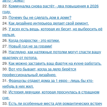
авто - дома?
22.
Коммуналка снова растёт - два повышения в 2026
году.
23.
Почему бы не сделать дом в доме?
24.
Как дизайнер интерьера делает свой ремонт.
25.
У всех есть вещь, которая их бесит, но выбросить её
нельзя.
26.
Когда подростки - это котики.
27.
Новый год не за горами!
28.
Наглядно, как натяжные потолки могут спасти вашу
квартиру от потопа.
29.
Как можно заставить ваш фартук на кухне работать.
30.
Вот что бывает, когда за дело берётся
профессиональный дизайнер.
31.
Французы отдают дома за 1 евро - лишь бы кто-
нибудь в них жил.
32.
История девушки, которая проснулась в страшном
сне.
33.
Есть ли особенные места для романтических встреч