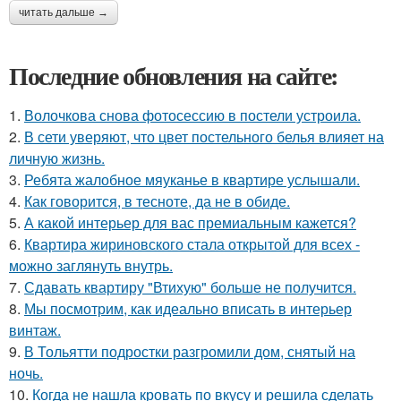
читать дальше →
Последние обновления на сайте:
1.
Волочкова снова фотосессию в постели устроила.
2.
В сети уверяют, что цвет постельного белья влияет на
личную жизнь.
3.
Ребята жалобное мяуканье в квартире услышали.
4.
Как говорится, в тесноте, да не в обиде.
5.
А какой интерьер для вас премиальным кажется?
6.
Квартира жириновского стала открытой для всех -
можно заглянуть внутрь.
7.
Сдавать квартиру "Втихую" больше не получится.
8.
Мы посмотрим, как идеально вписать в интерьер
винтаж.
9.
В Тольятти подростки разгромили дом, снятый на
ночь.
10.
Когда не нашла кровать по вкусу и решила сделать