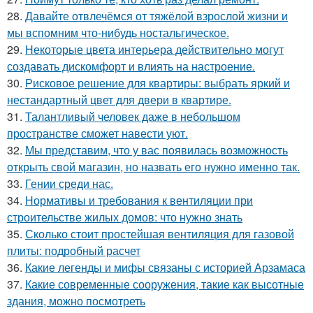
28.
Давайте отвлечёмся от тяжёлой взрослой жизни и
мы вспомним что-нибудь ностальгическое.
29.
Некоторые цвета интерьера действительно могут
создавать дискомфорт и влиять на настроение.
30.
Рисковое решение для квартиры: выбрать яркий и
нестандартный цвет для двери в квартире.
31.
Талантливый человек даже в небольшом
пространстве сможет навести уют.
32.
Мы представим, что у вас появилась возможность
открыть свой магазин, но назвать его нужно именно так.
33.
Гении среди нас.
34.
Нормативы и требования к вентиляции при
строительстве жилых домов: что нужно знать
35.
Сколько стоит простейшая вентиляция для газовой
плиты: подробный расчет
36.
Какие легенды и мифы связаны с историей Арзамаса
37.
Какие современные сооружения, такие как высотные
здания, можно посмотреть