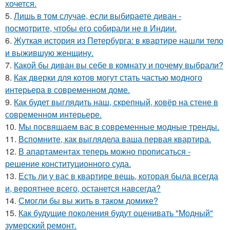
хочется.
5.
Лишь в том случае, если выбираете диван -
посмотрите, чтобы его собирали не в Индии.
6.
Жуткая история из Петербурга: в квартире нашли тело
и выжившую женщину.
7.
Какой бы диван вы себе в комнату и почему выбрали?
8.
Как дверки для котов могут стать частью модного
интерьера в современном доме.
9.
Как будет выглядить наш, скрепный, ковёр на стене в
современном интерьере.
10.
Мы посвящаем вас в современные модные тренды.
11.
Вспомните, как выглядела ваша первая квартира.
12.
В апартаментах теперь можно прописаться -
решение конституционного суда.
13.
Есть ли у вас в квартире вещь, которая была всегда
и, вероятнее всего, останется навсегда?
14.
Смогли бы вы жить в таком домике?
15.
Как будущие поколения будут оценивать "Модный"
зумерский ремонт.